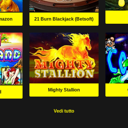
Amazon
21 Burn Blackjack (Betsoft)
Mighty Stallion
d
Vedi tutto