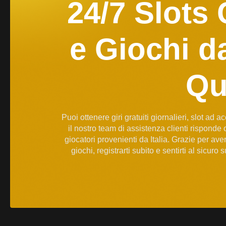
24/7 Slots 
e Giochi d
Qu
Puoi ottenere giri gratuiti giornalieri, slot ad
il nostro team di assistenza clienti risponde
giocatori provenienti da Italia. Grazie per av
giochi, registrarti subito e sentirti al sicur