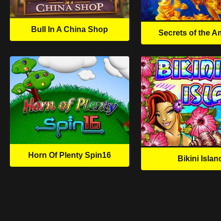
Bull In A China Shop
Secrets of the 
Horn Of Plenty Spin16
Bikini Islan