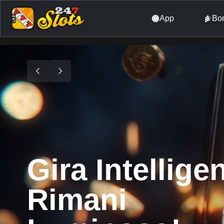
App
Bo
Gira Intellige
Rimani