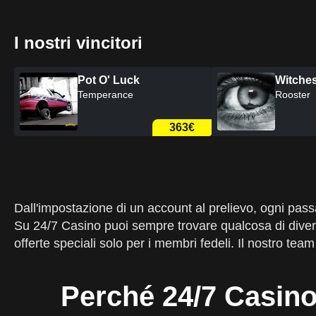
I nostri vincitori
Santa Paws
Pot O' 
Biscuit
Tempera
423€
Dall'impostazione di un account al prelievo, ogni passa
Su 24/7 Casino puoi sempre trovare qualcosa di diverten
offerte speciali solo per i membri fedeli. Il nostro team
Perché 24/7 Casino È