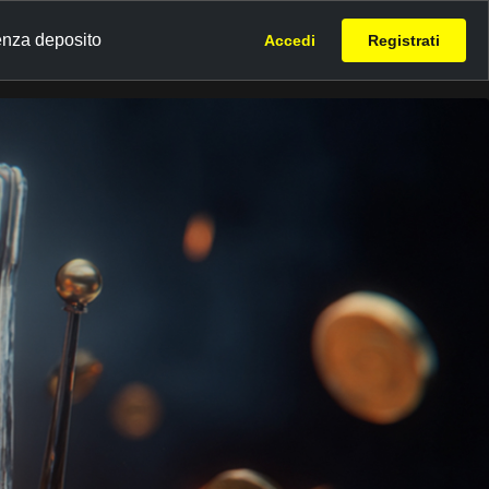
nza deposito
Accedi
Registrati