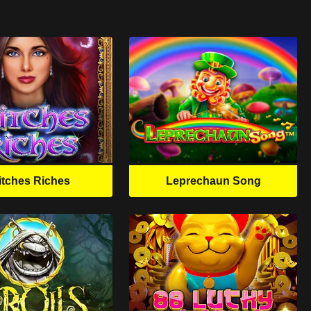
tches Riches
Leprechaun Song