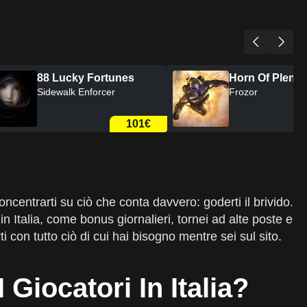
Hot 5 Deluxe
88 Lucky Fort
Speis
Sidewalk Enforcer
85€
ncentrarti su ciò che conta davvero: goderti il brivido.
n Italia, come bonus giornalieri, tornei ad alte poste e
i con tutto ciò di cui hai bisogno mentre sei sul sito.
 Giocatori In Italia?