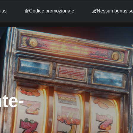
nus
Codice promozionale
Nessun bonus se
nte-