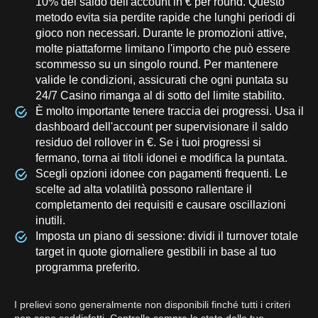
10% del saldo dell'account in € per round. Questo
metodo evita sia perdite rapide che lunghi periodi di
gioco non necessari. Durante le promozioni attive,
molte piattaforme limitano l'importo che può essere
scommesso su un singolo round. Per mantenere
valide le condizioni, assicurati che ogni puntata su
24/7 Casino rimanga al di sotto del limite stabilito.
È molto importante tenere traccia dei progressi. Usa il
dashboard dell'account per supervisionare il saldo
residuo del rollover in €. Se i tuoi progressi si
fermano, torna ai titoli idonei e modifica la puntata.
Scegli opzioni idonee con pagamenti frequenti. Le
scelte ad alta volatilità possono rallentare il
completamento dei requisiti e causare oscillazioni
inutili.
Imposta un piano di sessione: dividi il turnover totale
target in quote giornaliere gestibili in base al tuo
programma preferito.
I prelievi sono generalmente non disponibili finché tutti i criteri
non sono soddisfatti. Controlla sempre lo stato delle tue