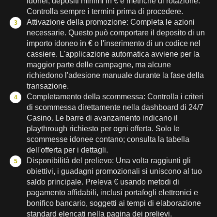
idonei, depositi minimi in € e metriche di rotazione.
Controlla sempre i termini prima di procedere.
Attivazione della promozione: Completa le azioni
necessarie. Questo può comportare il deposito di un
importo idoneo in € o l'inserimento di un codice nel
cassiere. L'applicazione automatica avviene per la
maggior parte delle campagne, ma alcune
richiedono l'adesione manuale durante la fase della
transazione.
Completamento della scommessa: Controlla i criteri
di scommessa direttamente nella dashboard di 24/7
Casino. Le barre di avanzamento indicano il
playthrough richiesto per ogni offerta. Solo le
scommesse idonee contano; consulta la tabella
dell'offerta per i dettagli.
Disponibilità del prelievo: Una volta raggiunti gli
obiettivi, i guadagni promozionali si uniscono al tuo
saldo principale. Preleva € usando metodi di
pagamento affidabili, inclusi portafogli elettronici e
bonifico bancario, soggetti ai tempi di elaborazione
standard elencati nella pagina dei prelievi.