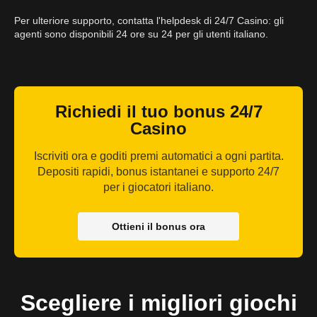
Per ulteriore supporto, contatta l'helpdesk di 24/7 Casino: gli
agenti sono disponibili 24 ore su 24 per gli utenti italiano.
Richiedi il tuo bonus 24/7
Casino
Iscriviti ora e goditi premi automatici a ogni partita.
Depositi rapidi, bonus istantanei e supporto 24/7
per i giocatori italiano.
Ottieni il bonus ora
Scegliere i migliori giochi