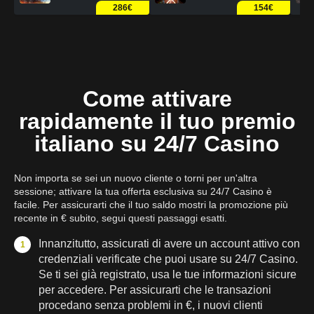
286€
154€
Come attivare
rapidamente il tuo premio
italiano su 24/7 Casino
Non importa se sei un nuovo cliente o torni per un'altra
sessione; attivare la tua offerta esclusiva su 24/7 Casino è
facile. Per assicurarti che il tuo saldo mostri la promozione più
recente in € subito, segui questi passaggi esatti.
Innanzitutto, assicurati di avere un account attivo con
credenziali verificate che puoi usare su 24/7 Casino.
Se ti sei già registrato, usa le tue informazioni sicure
per accedere. Per assicurarti che le transazioni
procedano senza problemi in €, i nuovi clienti