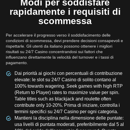
Modi per soddisfare
rapidamente i requisiti di
scommessa
Per accelerare il progresso verso il soddisfacimento delle
condizioni di scommessa, devi prendere decisioni consapevoli e
rispettarle. Gli utenti da italiano possono ottenere i migliori
risultati su 24/7 Casino concentrandosi sui fattori che
influenzano direttamente la velocità del turnover e i tassi di
pagamento.
Dai priorità ai giochi con percentuali di contribuzione
elevate: le slot su 24/7 Casino di solito contano al
100% towards wagering. Seek games with high RTP
(Return to Player) rates to maximize value per spin.
Table titles such as blackjack and roulette often
contribute only 10-20%. Prima di iniziare, controlla i
termini specifici su 24/7 Casino per ogni categoria.
Mantieni la disciplina nella dimensione delle puntate:
usa livelli di puntata moderati, preferibilmente dal 5 al