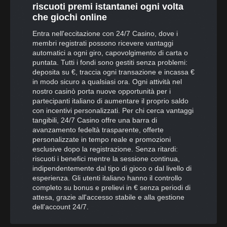
riscuoti premi istantanei ogni volta
che giochi online
Entra nell'eccitazione con 24/7 Casino, dove i
membri registrati possono ricevere vantaggi
automatici a ogni giro, capovolgimento di carta o
puntata. Tutti i fondi sono gestiti senza problemi:
deposita su €, traccia ogni transazione e incassa €
in modo sicuro a qualsiasi ora. Ogni attività nel
nostro casinò porta nuove opportunità per i
partecipanti italiano di aumentare il proprio saldo
con incentivi personalizzati. Per chi cerca vantaggi
tangibili, 24/7 Casino offre una barra di
avanzamento fedeltà trasparente, offerte
personalizzate in tempo reale e promozioni
esclusive dopo la registrazione. Senza ritardi:
riscuoti i benefici mentre la sessione continua,
indipendentemente dal tipo di gioco o dal livello di
esperienza. Gli utenti italiano hanno il controllo
completo su bonus e prelievi in € senza periodi di
attesa, grazie all'accesso stabile e alla gestione
dell'account 24/7.