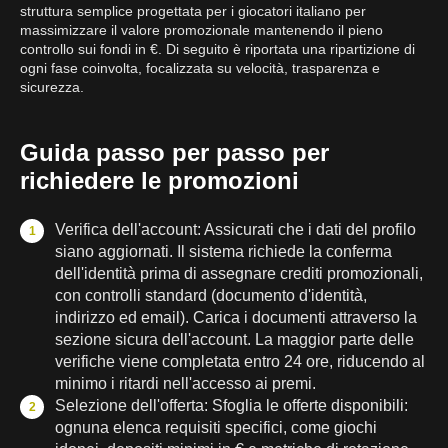
struttura semplice progettata per i giocatori italiano per
massimizzare il valore promozionale mantenendo il pieno
controllo sui fondi in €. Di seguito è riportata una ripartizione di
ogni fase coinvolta, focalizzata su velocità, trasparenza e
sicurezza.
Guida passo per passo per
richiedere le promozioni
Verifica dell'account: Assicurati che i dati del profilo
siano aggiornati. Il sistema richiede la conferma
dell'identità prima di assegnare crediti promozionali,
con controlli standard (documento d'identità,
indirizzo ed email). Carica i documenti attraverso la
sezione sicura dell'account. La maggior parte delle
verifiche viene completata entro 24 ore, riducendo al
minimo i ritardi nell'accesso ai premi.
Selezione dell'offerta: Sfoglia le offerte disponibili:
ognuna elenca requisiti specifici, come giochi