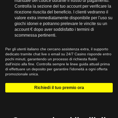
manuale del codice durante il flusso di pagamento.
Controlla la sezione del tuo account per verificare la
ricezione riuscita del beneficio. I clienti vedranno il
valore extra immediatamente disponibile per l'uso su
giochi idonei e potranno prelevare le vincite su un
account € dopo aver soddisfatto i termini di
scommessa pertinenti.
Per gli utenti italiano che cercano assistenza extra, il supporto
dedicato tramite chat live o email su 24/7 Casino risponde entro
pochi minuti, garantendo un processo di richiesta fluido
dall'inizio alla fine. Controlla sempre le linee guida attuali prima
di effettuare un deposito per garantire l'idoneità a ogni offerta
promozionale unica.
Richiedi il tuo premio ora