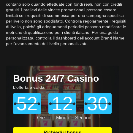
contano solo quando effettuate con fondi reali, non con crediti
gratuiti. I prelievi delle vincite promozionali possono essere
limitati se i requisiti di scommessa per una campagna specifica
per livello non sono soddisfatti. Controlla regolarmente i requisiti
di livello, poiché gli adeguamenti periodici possono modificare le
metriche di qualificazione per i clienti italiano. Per una guida
personalizzata, controlla il dashboard dell'account Brand Name
per l'avanzamento del livello personalizzato.
Bonus 24/7 Casino
L'offerta è valida:
52
12
29
Ore
Minuti
Secondi
Richiedi il bonus