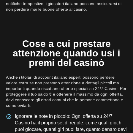
notifiche tempestive, i giocatori italiano possono assicurarsi di
non perdere mai le buone offerte al casinò.
Cose a cui prestare
attenzione quando usi i
premi del casinò
Anche i titolari di account italiano esperti possono perdere
valore extra se non prestano attenzione a dettagli piccoli ma
importanti quando riscattano offerte speciali su 24/7 Casino. Per
proteggere il tuo saldo € e ottenere il massimo da ogni offerta,
devi conoscere gli errori comuni che le persone commettono e
come evitarli.
Ignorare le note in piccolo: Ogni offerta su 24/7
Casino ha il proprio set di regole, come quali giochi
puoi giocare, quanti giri puoi fare, quanto denaro devi