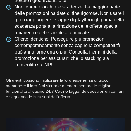
trovare i giochi adatti a te.
Non tenere d'occhio le scadenze: La maggior parte
delle promozioni ha date di fine rigorose. Non usare i
giri o raggiungere le tappe di playthrough prima della
scadenza porta alla rimozione delle offerte speciali
rimanenti o delle vincite accumulate.
Offerte identiche: Perseguire più promozioni
contemporaneamente senza capire la compatibilità
può annullarne una o più. Controlla i termini della
promozione per assicurarti che lo stacking sia
consentito su INPUT.
Gli utenti possono migliorare la loro esperienza di gioco,
mantenere il loro € al sicuro e ottenere sempre le migliori
funzionalità al casinò 24/7 Casino leggendo questi errori comuni
e seguendo le istruzioni dell'offerta.