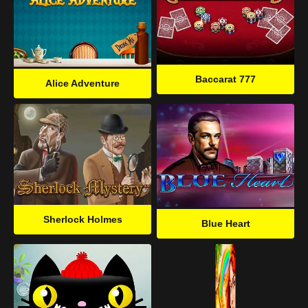
Tenere d'occhio le cose per benefici a lungo termine
Baccarat 777
Alice Adventure
Sherlock Holmes
Blue Heart