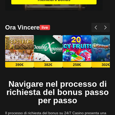
Ora Vincere
390€
382€
258€
302€
Navigare nel processo di
richiesta del bonus passo
per passo
Il processo di richiesta del bonus su 24/7 Casino presenta una