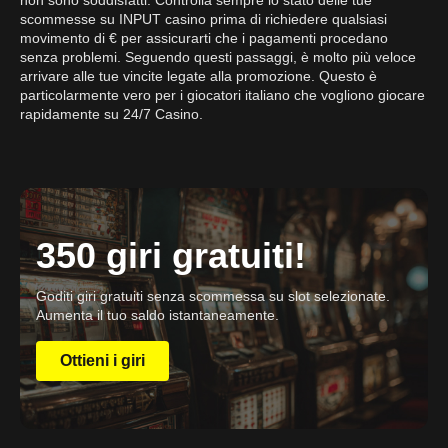
scommesse su INPUT casino prima di richiedere qualsiasi
movimento di € per assicurarti che i pagamenti procedano
senza problemi. Seguendo questi passaggi, è molto più veloce
arrivare alle tue vincite legate alla promozione. Questo è
particolarmente vero per i giocatori italiano che vogliono giocare
rapidamente su 24/7 Casino.
350 giri gratuiti!
Goditi giri gratuiti senza scommessa su slot selezionate.
Aumenta il tuo saldo istantaneamente.
Ottieni i giri