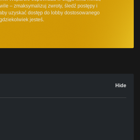
le – zmaksymalizuj zwroty, śledź postępy i
z, aby uzyskać dostęp do lobby dostosowanego
gdziekolwiek jesteś.
Hide