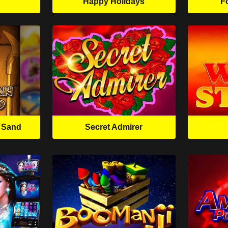
Happy Holidays
F
e Sand
Secret Admirer