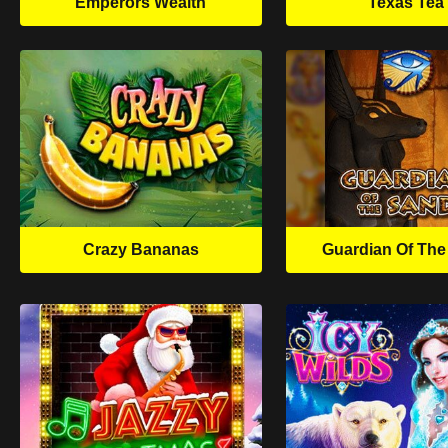
Emperors Wealth
Texas Tea
Crazy Bananas
Guardian Of Th