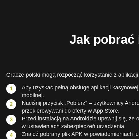
Jak pobrać 
Gracze polski mogą rozpocząć korzystanie z aplikacji
Aby uzyskać pełną obsługę aplikacji kasynowej 
mobilnej.
Naciśnij przycisk „Pobierz” – użytkownicy Andro
przekierowywani do oferty w App Store.
Przed instalacją na Androidzie upewnij się, że 
w ustawieniach zabezpieczeń urządzenia.
Znajdź pobrany plik APK w powiadomieniach lub