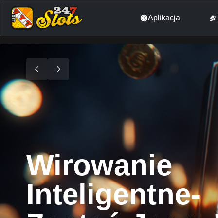
Aplikacja
Wirowanie
Inteligentne-