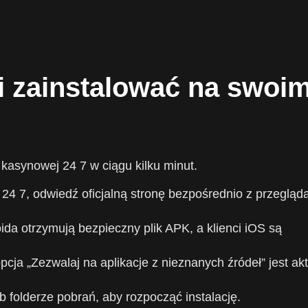
i zainstalować na swoi
 kasynowej 24 7 w ciągu kilku minut.
24 7, odwiedź oficjalną stronę bezpośrednio z przegląda
ida otrzymują bezpieczny plik APK, a klienci iOS są
opcja „Zezwalaj na aplikacje z nieznanych źródeł” jest a
 folderze pobrań, aby rozpocząć instalację.