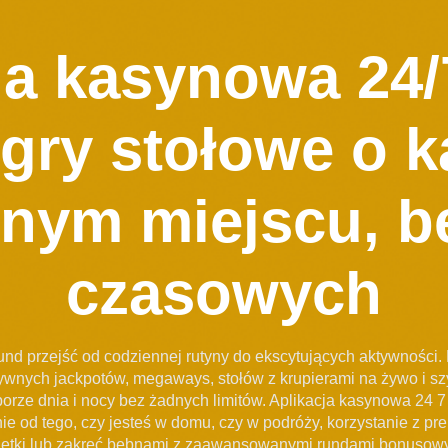
ja kasynowa 24/
 gry stołowe o k
nym miejscu, b
czasowych
und przejść od codziennej rutyny do ekscytujących aktywności
ywnych jackpotów, megaways, stołów z krupierami na żywo i sz
 porze dnia i nocy bez żadnych limitów. Aplikacja kasynowa 24 7
nie od tego, czy jesteś w domu, czy w podróży, korzystanie z pre
ruletki lub zakręć bębnami z zaawansowanymi rundami bonusow