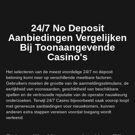
24/7 No Deposit
Aanbiedingen Vergelijken
Bij Toonaangevende
Casino's
Het selecteren van de meest voordelige 24/7 no deposit
beloning komt neer op verschillende meetbare factoren.
Gebruikers moeten de grootte van de aanmeldingsstimulans, de
eerlijkheid van voorwaarden, geschiktheid van beschikbare
spellen en de vertrouwde reputatie van de operator nauwkeurig
onderzoeken. Terwijl 24/7 Casino bijvoorbeeld vaak voorop loopt
met genereuze aanbiedingen voor nieuwkomers, kunnen
anderen extra stappen vereisen voordat toegang wordt
verleend.