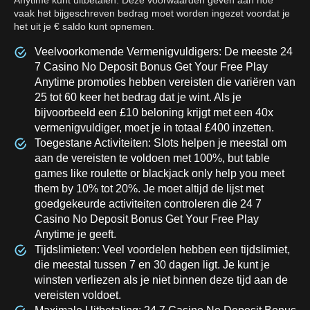
Anytime kunt uitbetalen. Deze voorwaarden geven aan hoe
vaak het bijgeschreven bedrag moet worden ingezet voordat je
het uit je € saldo kunt opnemen.
Veelvoorkomende Vermenigvuldigers: De meeste 24
7 Casino No Deposit Bonus Get Your Free Play
Anytime promoties hebben vereisten die variëren van
25 tot 60 keer het bedrag dat je wint. Als je
bijvoorbeeld een £10 beloning krijgt met een 40x
vermenigvuldiger, moet je in totaal £400 inzetten.
Toegestane Activiteiten: Slots helpen je meestal om
aan de vereisten te voldoen met 100%, but table
games like roulette or blackjack only help you meet
them by 10% tot 20%. Je moet altijd de lijst met
goedgekeurde activiteiten controleren die 24 7
Casino No Deposit Bonus Get Your Free Play
Anytime je geeft.
Tijdslimieten: Veel voordelen hebben een tijdslimiet,
die meestal tussen 7 en 30 dagen ligt. Je kunt je
winsten verliezen als je niet binnen deze tijd aan de
vereisten voldoet.