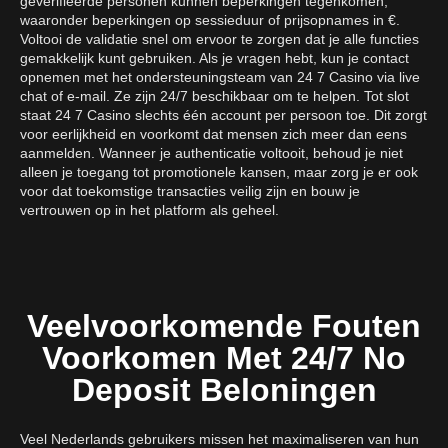
geverifieerde personen kunnen beperkingen tegenkomen,
waaronder beperkingen op sessieduur of prijsopnames in €.
Voltooi de validatie snel om ervoor te zorgen dat je alle functies
gemakkelijk kunt gebruiken. Als je vragen hebt, kun je contact
opnemen met het ondersteuningsteam van 24 7 Casino via live
chat of e-mail. Ze zijn 24/7 beschikbaar om te helpen. Tot slot
staat 24 7 Casino slechts één account per persoon toe. Dit zorgt
voor eerlijkheid en voorkomt dat mensen zich meer dan eens
aanmelden. Wanneer je authenticatie voltooit, behoud je niet
alleen je toegang tot promotionele kansen, maar zorg je er ook
voor dat toekomstige transacties veilig zijn en bouw je
vertrouwen op in het platform als geheel.
Veelvoorkomende Fouten
Voorkomen Met 24/7 No
Deposit Beloningen
Veel Nederlands gebruikers missen het maximaliseren van hun