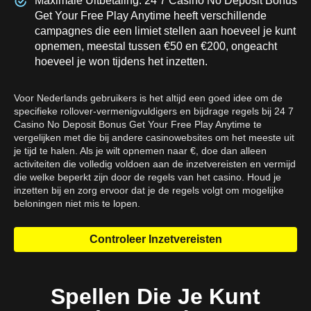
Maximale Uitbetaling: 24 7 Casino No Deposit Bonus
Get Your Free Play Anytime heeft verschillende
campagnes die een limiet stellen aan hoeveel je kunt
opnemen, meestal tussen €50 en €200, ongeacht
hoeveel je won tijdens het inzetten.
Voor Nederlands gebruikers is het altijd een goed idee om de
specifieke rollover-vermenigvuldigers en bijdrage regels bij 24 7
Casino No Deposit Bonus Get Your Free Play Anytime te
vergelijken met die bij andere casinowebsites om het meeste uit
je tijd te halen. Als je wilt opnemen naar €, doe dan alleen
activiteiten die volledig voldoen aan de inzetvereisten en vermijd
die welke beperkt zijn door de regels van het casino. Houd je
inzetten bij en zorg ervoor dat je de regels volgt om mogelijke
beloningen niet mis te lopen.
Controleer Inzetvereisten
Spellen Die Je Kunt