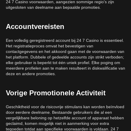
24 7 Casino voorwaarden, aangezien sommige regio's zijn
uitgesloten van deelname aan bepaalde promoties.
Accountvereisten
Een volledig geregistreerd account bij 24 7 Casino is essentieel.
Het registratieproces omvat het bevestigen van
contactgegevens en het akkoord gaan met de voorwaarden van
het platform. Dubbele of gedeelde accounts zijn strikt verboden;
elke gebruiker is beperkt tot één uniek profiel. Elke poging om
meerdere profielen aan te maken resulteert in diskwalificatie van
deze en andere promoties.
Vorige Promotionele Activiteit
Geschiktheid voor de risicovrije stimulans kan worden beïnvloed
door eerdere deelname. Bestaande gebruikers die al een
vergelijkbare beloning op hetzelfde account of apparaat hebben
geclaimd, komen mogelijk niet in aanmerking voor extra
tegoeden totdat aan specifieke voorwaarden is voldaan. 24 7