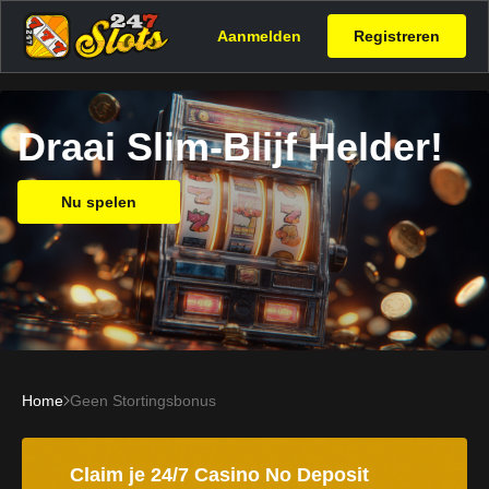
Aanmelden
Registreren
Draai Slim-Blijf Helder!
Nu spelen
Home
Geen Stortingsbonus
Claim je 24/7 Casino No Deposit