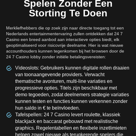
Spelen Zonder Een
Storting Te Doen
Merkliefhebbers die op zoek zijn naar directe toegang tot een
Nederlands entertainmentervaring zullen ontdekken dat 24 7
Casino een breed aanbod aan interactieve opties biedt, elk
geoptimaliseerd voor risicovrije deelname. Hier is wat nieuwe
accounthouders kunnen tegenkomen bij het browsen door de
24 7 Casino lobby zonder initiële betalingsvereisten:
Videoslots: Gebruikers kunnen digitale rollen draaien
van toonaangevende providers. Verwacht
thematische avonturen, multi-line variaties en
progressieve opties. Titels zijn beschikbaar met
demo tegoeden, zodat deelnemers strategie variaties
kunnen testen en functies kunnen verkennen zonder
hun saldo in € te beïnvloeden.
Tafelspellen: 24 7 Casino levert roulette, klassiek
blackjack en baccarat gebouwd met realistische
graphics. Regelentabellen en flexibele inzetlimieten
helpen zowel nieuwe als terugkerende spelers die