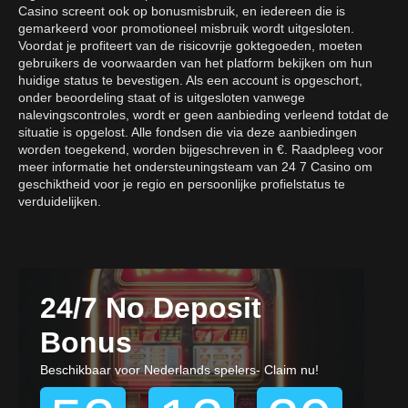
Casino screent ook op bonusmisbruik, en iedereen die is
gemarkeerd voor promotioneel misbruik wordt uitgesloten.
Voordat je profiteert van de risicovrije goktegoeden, moeten
gebruikers de voorwaarden van het platform bekijken om hun
huidige status te bevestigen. Als een account is opgeschort,
onder beoordeling staat of is uitgesloten vanwege
nalevingscontroles, wordt er geen aanbieding verleend totdat de
situatie is opgelost. Alle fondsen die via deze aanbiedingen
worden toegekend, worden bijgeschreven in €. Raadpleeg voor
meer informatie het ondersteuningsteam van 24 7 Casino om
geschiktheid voor je regio en persoonlijke profielstatus te
verduidelijken.
24/7 No Deposit
Bonus
Beschikbaar voor Nederlands spelers- Claim nu!