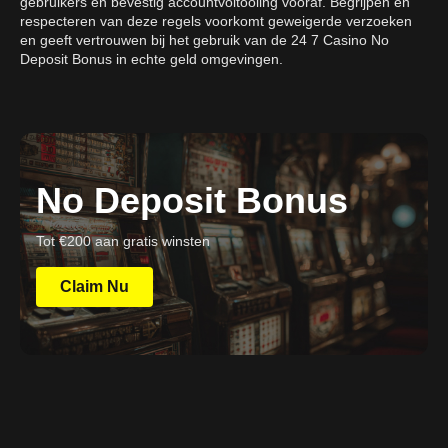
gebruikers en bevestig accountvoltooiing vooraf. Begrijpen en
respecteren van deze regels voorkomt geweigerde verzoeken
en geeft vertrouwen bij het gebruik van de 24 7 Casino No
Deposit Bonus in echte geld omgevingen.
No Deposit Bonus
Tot €200 aan gratis winsten
Claim Nu