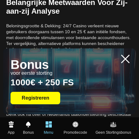
Belangrijke Meetwaarden Voor Zij-
aan-zij Analyse
Beloningsgrootte & Dekking: 24/7 Casino verleent nieuwe
gebruikers doorgaans tussen 10 en 25 € aan initiële fondsen,
met doorrollende stimulansen voor bestaande accounthouders.
Ter vergelijking, alternatieve platforms kunnen bescheidener
bedragen aanbieden of gebruik beperken tot alleen
aangewezen titels. Eerlijke Vereisten: Kijk nauwkeurig naar de
Bonus
inzetvereisten die bij deze speciale beloningen horen. Terwijl
24/7 Casino meestal duidelijke vermenigvuldigers instelt tussen
voor eerste storting
x25 en x35, laten sommige concurrenten je geen positief saldo
in € opnemen totdat je meer dan x50 aan verkopen hebt
1000€ + 250 FS
gemaakt. Operator Betrouwbaarheid en Regionale
Ondersteuning: Vertrouwen is erg belangrijk. De meest
betrouwbare merken, zoals 24/7 Casino, hebben strikte regels
Registreren
en beleidsregels die gemakkelijk te begrijpen zijn, wat de
persoonlijke en betalingsinformatie van gebruikers beschermt.
Denk ook na over of Nederlands taalondersteuning beschikbaar
is en wat je voorkeurswijzen zijn om te storten of uit te betalen in
€. Dit kan een grote hulp zijn voor nieuwe mensen uit
Nederlands die transacties soepel willen laten verlopen. Het
App
Bonus
Menu
Promotiecode
Geen Stortingsbonus
vergelijken van deze criteria helpt gebruikers te identificeren