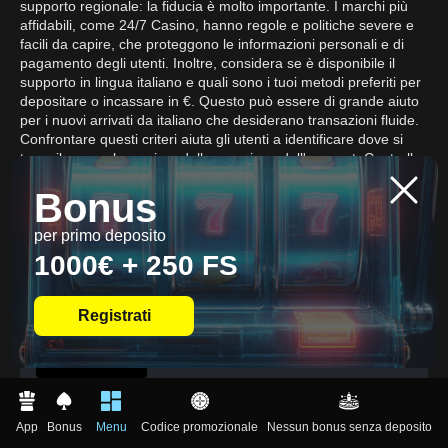
supporto regionale: la fiducia è molto importante. I marchi più
affidabili, come 24/7 Casino, hanno regole e politiche severe e
facili da capire, che proteggono le informazioni personali e di
pagamento degli utenti. Inoltre, considera se è disponibile il
supporto in lingua italiano e quali sono i tuoi metodi preferiti per
depositare o incassare in €. Questo può essere di grande aiuto
per i nuovi arrivati da italiano che desiderano transazioni fluide.
Confrontare questi criteri aiuta gli utenti a identificare dove si
trova il vero valore prima della creazione dell'account. Controlla
sempre quali piattaforme supportano l'accesso ininterrotto,
Bonus
quanto rapidamente i € guadagnati possono essere prelevati e
se la selezione dei giochi si allinea con le tue preferenze. Un
approccio strategico e basato sui dati garantisce le condizioni
per primo deposito
più favorevoli per i clienti italiano nel mercato competitivo dei
1000€ + 250 FS
casinò.
Registrati
1
24/7 Casino
4.9
/5
App
Bonus
Menu
Codice promozionale
Nessun bonus senza deposito