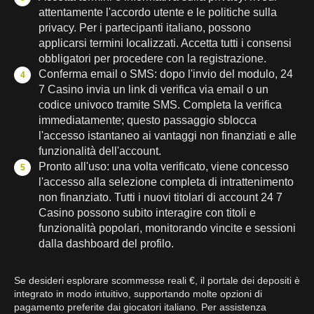
attentamente l'accordo utente e le politiche sulla
privacy. Per i partecipanti italiano, possono
applicarsi termini localizzati. Accetta tutti i consensi
obbligatori per procedere con la registrazione.
Conferma email o SMS: dopo l'invio del modulo, 24
7 Casino invia un link di verifica via email o un
codice univoco tramite SMS. Completa la verifica
immediatamente; questo passaggio sblocca
l'accesso istantaneo ai vantaggi non finanziati e alle
funzionalità dell'account.
Pronto all'uso: una volta verificato, viene concesso
l'accesso alla selezione completa di intrattenimento
non finanziato. Tutti i nuovi titolari di account 24 7
Casino possono subito interagire con titoli e
funzionalità popolari, monitorando vincite e sessioni
dalla dashboard del profilo.
Se desideri esplorare scommesse reali €, il portale dei depositi è
integrato in modo intuitivo, supportando molte opzioni di
pagamento preferite dai giocatori italiano. Per assistenza