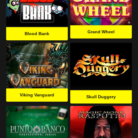
Verifica delle condizioni di prelievo
Verifica del tuo account per l'accesso continuo alle
sessioni gratuite
Grand Wheel
Blood Bank
Prevenzione degli errori comuni con le ricompense
senza deposito 24/7
Errori tipici e come evitarli
Pratiche intelligenti per i titolari di account del casinò 24
7
Confronto delle offerte senza deposito 24/7 tra i casinò
principali
Viking Vanguard
Skull Duggery
Metriche chiave per l'analisi affiancata
Utilizzo dei codici bonus per sbloccare il gioco gratuito in
qualsiasi momento
Come usare i codici per ottenere accesso extra
Ottenere il massimo dai codici speciali