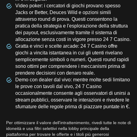
Video poker: i cercatori di giochi provano spesso
Jacks or Better, Deuces Wild e opzioni simili
attraverso round di prova. Questi consentono la
pratica della strategia e l'esplorazione della struttura
dei payout, esclusivamente tramite il sistema di
allocazione senza costi in vigore presso 24 7 Casino.
Gratta e vinci e scelte arcade: 24 7 Casino offre
giochi a vincita istantanea in cui gli utenti rivelano
semplicemente simboli o numeri. Questi round rapidi
sono ottimi per comprendere i meccanismi prima di
prendere decisioni con denaro reale.
Demo con dealer dal vivo: mentre molte sedi limitano
le prove con tavoli dal vivo, 24 7 Casino
occasionalmente consente agli osservatori di unirsi a
stream pubblici, osservare le interazioni e rivedere le
sfumature delle regole prima di piazzare puntate in €.
Per ottimizzare il valore dell'intrattenimento, rivedi tutte le note di
idoneità e usa filtri selettivi nella lobby principale della
piattaforma per trovare le offerte e i titoli più generosi