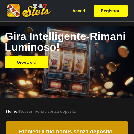
Accedi
Registrati
Gira Intelligente-Rimani
Luminoso!
Gioca ora
Home
Nessun bonus senza deposito
Richiedi il tuo bonus senza deposito