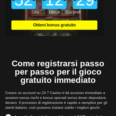
Ore
Minuti
Secondi
Ottieni bonus gratuito
Come registrarsi passo
per passo per il gioco
gratuito immediato
Creare un account su 24 7 Casino ti dà accesso immediato a
sessioni senza rischi e bonus speciali senza dover depositare
denaro. Il processo di registrazione è rapido e semplice per gli
utenti italiano, così possono iniziare subito i migliori giochi.