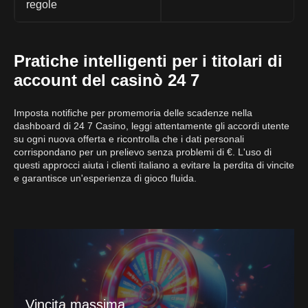
regole
Pratiche intelligenti per i titolari di
account del casinò 24 7
Imposta notifiche per promemoria delle scadenze nella
dashboard di 24 7 Casino, leggi attentamente gli accordi utente
su ogni nuova offerta e ricontrolla che i dati personali
corrispondano per un prelievo senza problemi di €. L'uso di
questi approcci aiuta i clienti italiano a evitare la perdita di vincite
e garantisce un'esperienza di gioco fluida.
Vincita massima