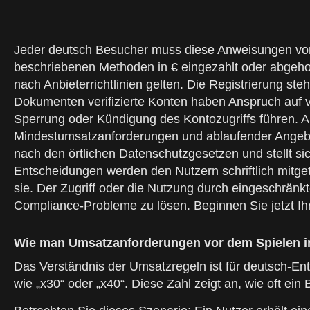
Jeder deutsch Besucher muss diese Anweisungen vor
beschriebenen Methoden in € eingezahlt oder abgeho
nach Anbieterrichtlinien gelten. Die Registrierung st
Dokumenten verifizierte Konten haben Anspruch auf vo
Sperrung oder Kündigung des Kontozugriffs führen. A
Mindestumsatzanforderungen und ablaufender Angebote
nach den örtlichen Datenschutzgesetzen und stellt si
Entscheidungen werden den Nutzern schriftlich mitgete
sie. Der Zugriff oder die Nutzung durch eingeschrän
Compliance-Probleme zu lösen. Beginnen Sie jetzt Ihr 
Wie man Umsatzanforderungen vor dem Spielen in
Das Verständnis der Umsatzregeln ist für deutsch-En
wie „x30“ oder „x40“. Diese Zahl zeigt an, wie oft e