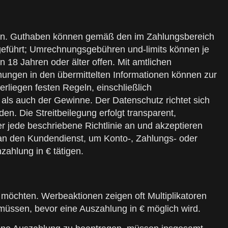
esen. Guthaben können gemäß den im Zahlungsbereich
geführt; Umrechnungsgebühren und-limits können je
 18 Jahren oder älter offen. Mit amtlichen
chungen in den übermittelten Informationen können zur
liegen festen Regeln, einschließlich
als auch der Gewinne. Der Datenschutz richtet sich
n. Die Streitbeilegung erfolgt transparent,
er jede beschriebene Richtlinie an und akzeptieren
 an den Kundendienst, um Konto-, Zahlungs- oder
zahlung in € tätigen.
möchten. Werbeaktionen zeigen oft Multiplikatoren
 müssen, bevor eine Auszahlung in € möglich wird.