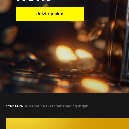
Jetzt spielen
Startseite
Allgemeine Geschäftsbedingungen