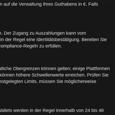
n auf die Verwaltung Ihres Guthabens in €. Falls
fen. Der Zugang zu Auszahlungen kann vom
n der Regel eine Identitätsbestätigung. Bereiten Sie
Compliance-Regeln zu erfüllen.
tliche Obergrenzen können gelten; einige Plattformen
 können höhere Schwellenwerte erreichen. Prüfen Sie
estgelegten Limits, müssen Sie möglicherweise
llets werden in der Regel innerhalb von 24 bis 48