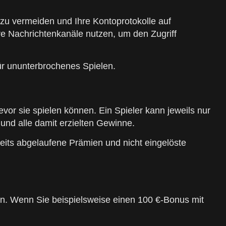
zu vermeiden und Ihre Kontoprotokolle auf
 Nachrichtenkanäle nutzen, um den Zugriff
für ununterbrochenes Spielen.
vor sie spielen können. Ein Spieler kann jeweils nur
 und alle damit erzielten Gewinne.
reits abgelaufene Prämien und nicht eingelöste
n. Wenn Sie beispielsweise einen 100 €-Bonus mit