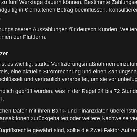
 zu fünf Werktage dauern können. Bestimmte Zahlungsa
ltig in € erhaltenen Betrag beeinflussen. Konsultiere
.
reibungsloseren Auszahlungen für deutsch-Kunden. Weitere
nien der Plattform.
zer
ist es wichtig, starke Verifizierungsmaßnahmen einzuf
eis, eine aktuelle Stromrechnung und einen Zahlungsnac
hlüsselt und vertraulich verarbeitet, um sie vor unbefu
ündlich geprüft wurden, was in der Regel 24 bis 72 Stunde
n.
nlichen Daten mit ihren Bank- und Finanzdaten überein
ansaktionen zurückgehalten oder weitere Nachweise ver
ugriffsrechte gewährt sind, sollte die Zwei-Faktor-Authen