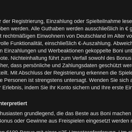
 der Registrierung, Einzahlung oder Spielteilnahme l
ben werden. Alle Guthaben werden ausschließlich in € 
eht rechtmäßigen Einwohnern von Deutschland im Alter von
lle Funktionalität, einschließlich €-Auszahlung. Abwei
n Einzahlungen und Werbeaktionen gekoppelte Boni unter
. Nichteinhaltung führt zum Verfall sowohl des Bonus 
cher, dass persönliche und Zahlungsdaten geschützt werde
ilt. Mit Abschluss der Registrierung erkennen die Spiel
kte Personen ist strengstens untersagt. Wenden Sie sich
Erlebnis, indem Sie Ihr Konto sichern und Ihre erste Ein
terpretiert
thusiasten grundlegend, die das Beste aus Boni machen 
in Bonus oder Gewinne aus Freispielen eingesetzt werden