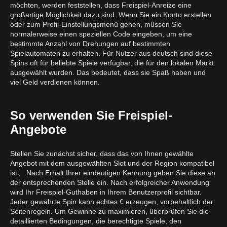
möchten, werden feststellen, dass Freispiel-Anreize eine
großartige Möglichkeit dazu sind. Wenn Sie ein Konto erstellen
oder zum Profil-Einstellungsmenü gehen, müssen Sie
normalerweise einen speziellen Code eingeben, um eine
bestimmte Anzahl von Drehungen auf bestimmten
Spielautomaten zu erhalten. Für Nutzer aus deutsch sind diese
Spins oft für beliebte Spiele verfügbar, die für den lokalen Markt
ausgewählt wurden. Das bedeutet, dass sie Spaß haben und
viel Geld verdienen können.
So verwenden Sie Freispiel-
Angebote
Stellen Sie zunächst sicher, dass das von Ihnen gewählte
Angebot mit dem ausgewählten Slot und der Region kompatibel
ist。 Nach Erhalt Ihrer eindeutigen Kennung geben Sie diese an
der entsprechenden Stelle ein. Nach erfolgreicher Anwendung
wird Ihr Freispiel-Guthaben in Ihrem Benutzerprofil sichtbar.
Jeder gewährte Spin kann echtes € erzeugen, vorbehaltlich der
Seitenregeln. Um Gewinne zu maximieren, überprüfen Sie die
detaillierten Bedingungen, die berechtigte Spiele, den