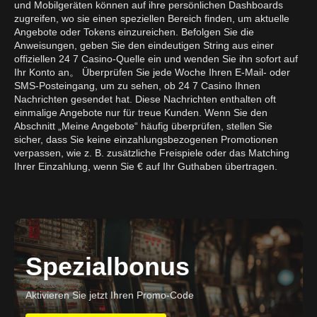
und Mobilgeräten können auf ihre persönlichen Dashboards
zugreifen, wo sie einen speziellen Bereich finden, um aktuelle
Angebote oder Tokens einzureichen. Befolgen Sie die
Anweisungen, geben Sie den eindeutigen String aus einer
offiziellen 24 7 Casino-Quelle ein und wenden Sie ihn sofort auf
Ihr Konto an。 Überprüfen Sie jede Woche Ihren E-Mail- oder
SMS-Posteingang, um zu sehen, ob 24 7 Casino Ihnen
Nachrichten gesendet hat. Diese Nachrichten enthalten oft
einmalige Angebote nur für treue Kunden. Wenn Sie den
Abschnitt „Meine Angebote“ häufig überprüfen, stellen Sie
sicher, dass Sie keine einzahlungsbezogenen Promotionen
verpassen, wie z. B. zusätzliche Freispiele oder das Matching
Ihrer Einzahlung, wenn Sie € auf Ihr Guthaben übertragen.
Spezialbonus
Aktivieren Sie jetzt Ihren Promo-Code