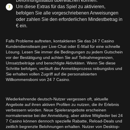
Belohnungsstatus überwachen können.
Um diese Extras für das Spiel zu aktivieren,
befolgen Sie alle vorgeschriebenen Anweisungen
oder zahlen Sie den erforderlichen Mindestbetrag in
€ ein.
Falls Probleme auftreten, kontaktieren Sie das 24 7 Casino
Kundendienstteam per Live-Chat oder E-Mail für eine schnelle
Lösung. Lesen Sie immer die Bedingungen zu jedem Gutschein
vor der Bestätigung und achten Sie auf Teilnahmegrenzen,
Umsatzbeiträge und berechtigte Aktivitäten. Wenn Sie diese
Schritte befolgen, verläuft der Anmeldeprozess reibungslos und
Sie erhalten vollen Zugriff auf die personalisierten
Willkommensboni von 24 7 Casino.
Wiederkehrende deutsch-Nutzer vergessen oft, aktuelle
Angebote auf ihren aktiven Profilen zu nutzen, die ihr Erlebnis
verbessern würden. Neue Spielerangebote erscheinen
normalerweise bei der Anmeldung, aber aktive Mitglieder bei 24
7 Casino können dennoch spezielle Rabatte, Reload-Deals und
zeitlich begrenzte Belohnungen erhalten. Nutzer von Desktop-