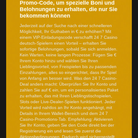
Promo-Code, um spezielle Boni und
Belohnungen zu erhalten, die nur Sie
bekommen können
Jederzeit auf der Suche nach einer schnelleren
Möglichkeit, Ihr Guthaben in € zu erhöhen? Mit
einem VIP-Einladungscode verschafft 24 7 Casino
deutsch-Spielern einen Vorteil – erhalten Sie
sofortige Belohnungen, sobald Sie sich anmelden.
Kein Warten, keine langen Prozesse: Fügen Sie €
Ihrem Konto hinzu und wählen Sie Ihren
Lieblingsvorteil, von Freispielen bis zu passenden
Einzahlungen, alles so eingerichtet, dass Ihr Spiel
von Anfang an besser wird. Was den 24 7 Casino-
Deal anders macht: Überprüfen Sie Ihr Konto und
zahlen Sie auf € ein, um ein personalisiertes Paket
zu erhalten, das mit Ihren Lieblingstischspielen,
Slots oder Live-Dealer-Spielen funktioniert. Jeder
Vorteil wird nahtlos an Ihr Konto angehängt, mit
Details in Ihrem Wallet-Bereich und dem 24 7
Casino-Promotions-Tab. Empfehlung: Aktivieren
Sie Ihr Konto, geben Sie den Code direkt bei der
Registrierung ein und lesen Sie zuerst die
Aktionsbedingungen. Dadurch wird sichergestellt,