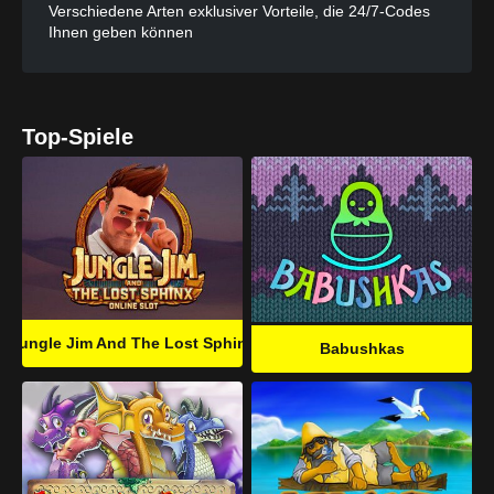
Verschiedene Arten exklusiver Vorteile, die 24/7-Codes
Ihnen geben können
Vergleich von Bonusstrukturen: 24 7-Codes vs.
traditionelle Promotionen
Was Sie über Umsatzbedingungen für 24/7-Boni wissen
Top-Spiele
müssen
Einlösen von No-Deposit-Vorteilen mit einem 24/7-
Zugangsschlüssel
Erhalten von Freispiel-Angeboten mit speziellen Codes
So verwenden Sie Freispiel-Angebote
Tipps zur Maximierung von Spin-Vorteilen im 24/7
Jungle Jim And The Lost Sphinx
Casino
Babushkas
Verwendung von 24/7 Casino Promo-Codes, um das
Beste aus Match-Deposit-Boni herauszuholen
So vermeiden Sie häufige Fehler bei der Nutzung von
Angeboten