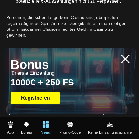
potenzielle €-Auszahlungen nicht zu verpassen.
Personen, die schon lange beim Casino sind, überprüfen
regelmäßig neue Spin-Anreize. Dies gibt ihnen einen stetigen
Strom risikoarmer Chancen, echtes Geld im Casino zu
gewinnen.
Verwendung von 24/7
Bonus
Casino Promo-Codes, um
für erste Einzahlung
das Beste aus Match-
1000€ + 250 FS
Deposit-Boni
herauszuholen
Registrieren
Spieler, die das Beste aus ihrer ersten Einzahlung herausholen
möchten, können dies tun, indem sie lernen, wie Match-
Deposits funktionieren, und bestimmte Strategien mit 24 7
Casino Promo-Codes anwenden. Diese Angebote geben Ihnen
App
Bonus
Menü
Promo-Code
Keine Einzahlungsprämie
normalerweise einen prozentualen Boost auf Ihre erste Zahlung,