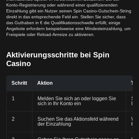
Konto-Registrierung oder während einer qualifizierenden
Einzahlung gibt ein Nutzer seinen Spin Casino-Gutschein-String
direkt in das entsprechende Feld ein. Stellen Sie sicher, dass
das Guthaben in € die Qualifikationsschwelle erfüllt; einige
Angebote erfordern beispielsweise eine Mindesteinzahlung, um
Freispiele oder Reload-Anreize zu aktivieren.
Aktivierungsschritte bei Spin
Casino
Schritt
Aktion
Tip
1
Melden Sie sich an oder loggen Sie
Ste
sich in Ihr Konto ein
Ide
2
Suchen Sie das Aktionsfeld während
Wen
der Einzahlung
Kun