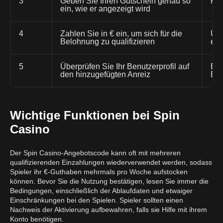
3
Geben Sie Ihren Gutschein genau so
Kop
ein, wie er angezeigt wird
4
Zahlen Sie in € ein, um sich für die
Übe
Belohnung zu qualifizieren
etw
5
Überprüfen Sie Ihr Benutzerprofil auf
Ein
den hinzugefügten Anreiz
Erf
Wichtige Funktionen bei Spin
Casino
Der Spin Casino-Angebotscode kann oft mit mehreren
qualifizierenden Einzahlungen wiederverwendet werden, sodass
Spieler ihr €-Guthaben mehrmals pro Woche aufstocken
können. Bevor Sie die Nutzung bestätigen, lesen Sie immer die
Bedingungen, einschließlich der Ablaufdaten und etwaiger
Einschränkungen bei den Spielen. Spieler sollten einen
Nachweis der Aktivierung aufbewahren, falls sie Hilfe mit ihrem
Konto benötigen.