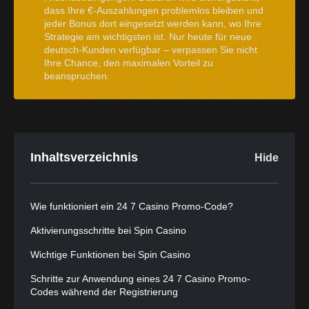
dass Ihre €-Auszahlungen problemlos bleiben und
jeder Bonus dort eingesetzt werden kann, wo Ihre
Strategie am wichtigsten ist. Nur heute für neue
deutsch-Kunden verfügbar – verpassen Sie nicht
Ihre Chance, den maximalen Vorteil zu
beanspruchen.
Inhaltsverzeichnis
Hide
Wie funktioniert ein 24 7 Casino Promo-Code?
Aktivierungsschritte bei Spin Casino
Wichtige Funktionen bei Spin Casino
Schritte zur Anwendung eines 24 7 Casino Promo-
Codes während der Registrierung