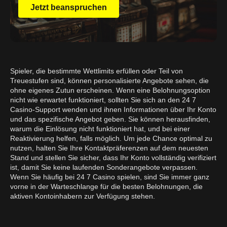
Jetzt beanspruchen
Spieler, die bestimmte Wettlimits erfüllen oder Teil von
Treuestufen sind, können personalisierte Angebote sehen, die
ohne eigenes Zutun erscheinen. Wenn eine Belohnungsoption
nicht wie erwartet funktioniert, sollten Sie sich an den 24 7
Casino-Support wenden und ihnen Informationen über Ihr Konto
und das spezifische Angebot geben. Sie können herausfinden,
warum die Einlösung nicht funktioniert hat, und bei einer
Reaktivierung helfen, falls möglich. Um jede Chance optimal zu
nutzen, halten Sie Ihre Kontaktpräferenzen auf dem neuesten
Stand und stellen Sie sicher, dass Ihr Konto vollständig verifiziert
ist, damit Sie keine laufenden Sonderangebote verpassen.
Wenn Sie häufig bei 24 7 Casino spielen, sind Sie immer ganz
vorne in der Warteschlange für die besten Belohnungen, die
aktiven Kontoinhabern zur Verfügung stehen.