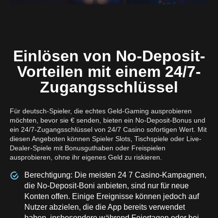
Einlösen von No-Deposit-
Vorteilen mit einem 24/7-
Zugangsschlüssel
Für deutsch-Spieler, die echtes Geld-Gaming ausprobieren
möchten, bevor sie € senden, bieten ein No-Deposit-Bonus und
ein 24/7-Zugangsschlüssel von 24/7 Casino sofortigen Wert. Mit
diesen Angeboten können Spieler Slots, Tischspiele oder Live-
Dealer-Spiele mit Bonusguthaben oder Freispielen
ausprobieren, ohne ihr eigenes Geld zu riskieren.
Berechtigung: Die meisten 24 7 Casino-Kampagnen,
die No-Deposit-Boni anbieten, sind nur für neue
Konten offen. Einige Ereignisse können jedoch auf
Nutzer abzielen, die die App bereits verwendet
haben, insbesondere während Feiertagen oder bei