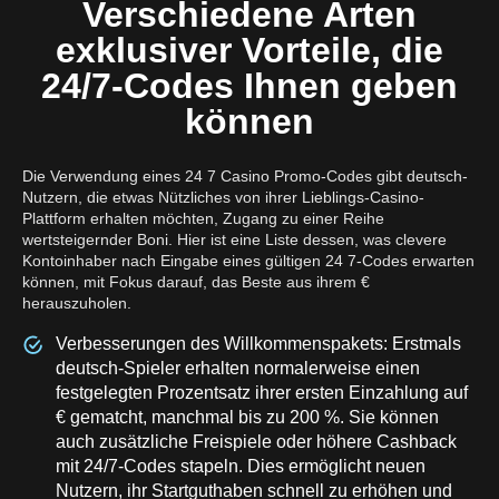
Verschiedene Arten
exklusiver Vorteile, die
24/7-Codes Ihnen geben
können
Die Verwendung eines 24 7 Casino Promo-Codes gibt deutsch-
Nutzern, die etwas Nützliches von ihrer Lieblings-Casino-
Plattform erhalten möchten, Zugang zu einer Reihe
wertsteigernder Boni. Hier ist eine Liste dessen, was clevere
Kontoinhaber nach Eingabe eines gültigen 24 7-Codes erwarten
können, mit Fokus darauf, das Beste aus ihrem €
herauszuholen.
Verbesserungen des Willkommenspakets: Erstmals
deutsch-Spieler erhalten normalerweise einen
festgelegten Prozentsatz ihrer ersten Einzahlung auf
€ gematcht, manchmal bis zu 200 %. Sie können
auch zusätzliche Freispiele oder höhere Cashback
mit 24/7-Codes stapeln. Dies ermöglicht neuen
Nutzern, ihr Startguthaben schnell zu erhöhen und