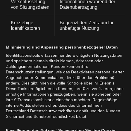
Verschlüsselung
Informationen während der
von Sitzungsdaten
Datenübertragung
Kurzlebige
Begrenzt den Zeitraum für
Identifikatoren
unbefugte Nutzung
Minimierung und Anpassung personenbezogener Daten
Identifikationstools erfassen nur die wichtigsten Nutzungsdaten
und speichern niemals direkt Namen, Adressen oder
Zahlungsinformationen. Kunden können ihre
Datenschutzeinstellungen, wie das Deaktivieren personalisierter
Angebote oder Kommunikation, direkt über das Profilmenü
ändern. Dies gibt ihnen die volle Kontrolle über ihr Erlebnis.
Diese Tools ermöglichen es Kunden, ihre € zu verifizieren, ohne
unnötige Informationen preiszugeben, wenn sie abheben oder
ihre € Transaktionshistorie einsehen möchten. Regelmäßige
interne Audits stellen sicher, dass das Unternehmen
Deutschland Datenschutzvorschriften einhält und den Kunden
Sicherheit und Benutzerfreundlichkeit bietet.
Einwilligung des Nutzers: So verwalten Sie Ihre Cookie-