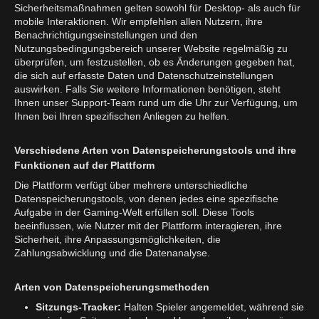
Sicherheitsmaßnahmen gelten sowohl für Desktop- als auch für
mobile Interaktionen. Wir empfehlen allen Nutzern, ihre
Benachrichtigungseinstellungen und den
Nutzungsbedingungsbereich unserer Website regelmäßig zu
überprüfen, um festzustellen, ob es Änderungen gegeben hat,
die sich auf erfasste Daten und Datenschutzeinstellungen
auswirken. Falls Sie weitere Informationen benötigen, steht
Ihnen unser Support-Team rund um die Uhr zur Verfügung, um
Ihnen bei Ihren spezifischen Anliegen zu helfen.
Verschiedene Arten von Datenspeicherungstools und ihre
Funktionen auf der Plattform
Die Plattform verfügt über mehrere unterschiedliche
Datenspeicherungstools, von denen jedes eine spezifische
Aufgabe in der Gaming-Welt erfüllen soll. Diese Tools
beeinflussen, wie Nutzer mit der Plattform interagieren, ihre
Sicherheit, ihre Anpassungsmöglichkeiten, die
Zahlungsabwicklung und die Datenanalyse.
Arten von Datenspeicherungsmethoden
Sitzungs-Tracker:
Halten Spieler angemeldet, während sie