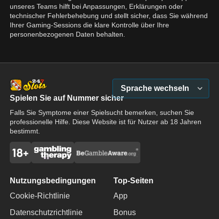
unseres Teams hilft bei Anpassungen, Erklärungen oder
technischer Fehlerbehebung und stellt sicher, dass Sie während
Ihrer Gaming-Sessions die klare Kontrolle über Ihre
personenbezogenen Daten behalten.
Sprache wechseln
Spielen Sie auf Nummer sicher
Falls Sie Symptome einer Spielsucht bemerken, suchen Sie
professionelle Hilfe. Diese Website ist für Nutzer ab 18 Jahren
bestimmt.
Nutzungsbedingungen
Top-Seiten
Cookie-Richtlinie
App
Datenschutzrichtlinie
Bonus