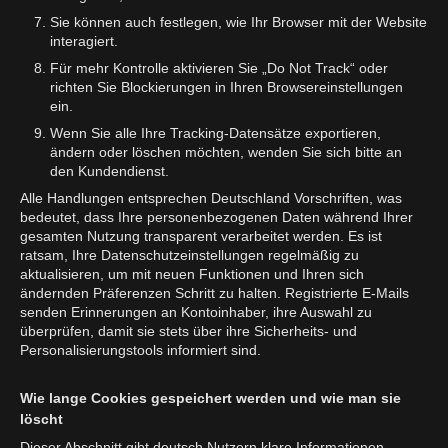
Sie können auch festlegen, wie Ihr Browser mit der Website
interagiert.
Für mehr Kontrolle aktivieren Sie „Do Not Track“ oder
richten Sie Blockierungen in Ihren Browsereinstellungen
ein.
Wenn Sie alle Ihre Tracking-Datensätze exportieren,
ändern oder löschen möchten, wenden Sie sich bitte an
den Kundendienst.
Alle Handlungen entsprechen Deutschland Vorschriften, was
bedeutet, dass Ihre personenbezogenen Daten während Ihrer
gesamten Nutzung transparent verarbeitet werden. Es ist
ratsam, Ihre Datenschutzeinstellungen regelmäßig zu
aktualisieren, um mit neuen Funktionen und Ihren sich
ändernden Präferenzen Schritt zu halten. Registrierte E-Mails
senden Erinnerungen an Kontoinhaber, ihre Auswahl zu
überprüfen, damit sie stets über ihre Sicherheits- und
Personalisierungstools informiert sind.
Wie lange Cookies gespeichert werden und wie man sie
löscht
Dieser Abschnitt gibt deutsch Nutzern klare Informationen