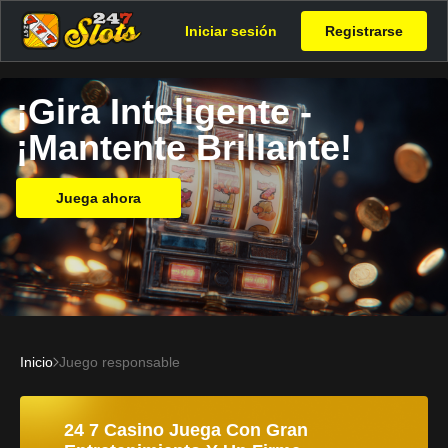
Iniciar sesión
Registrarse
¡Gira Inteligente -
¡Mantente Brillante!
Juega ahora
Inicio
Juego responsable
24 7 Casino Juega Con Gran