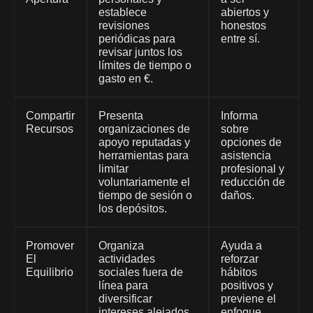
establece
abiertos y
revisiones
honestos
periódicas para
entre sí.
revisar juntos los
límites de tiempo o
gasto en €.
Compartir
Presenta
Informa
Recursos
organizaciones de
sobre
apoyo reputadas y
opciones de
herramientas para
asistencia
limitar
profesional y
voluntariamente el
reducción de
tiempo de sesión o
daños.
los depósitos.
Promover
Organiza
Ayuda a
El
actividades
reforzar
Equilibrio
sociales fuera de
hábitos
línea para
positivos y
diversificar
previene el
intereses alejados
enfoque