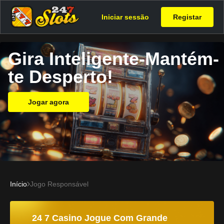
Iniciar sessão
Registar
Gira Inteligente-Mantém-
te Desperto!
Jogar agora
Início
Jogo Responsável
24 7 Casino Jogue Com Grande