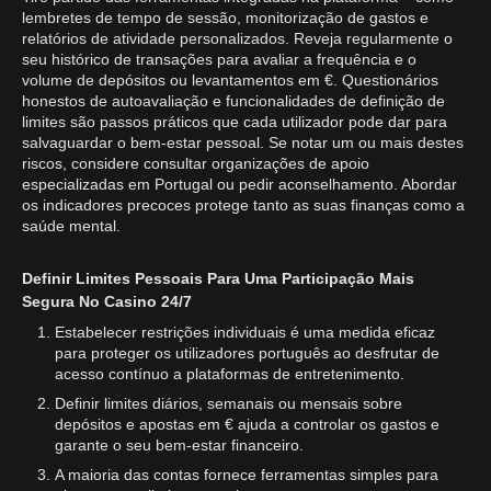
lembretes de tempo de sessão, monitorização de gastos e
relatórios de atividade personalizados. Reveja regularmente o
seu histórico de transações para avaliar a frequência e o
volume de depósitos ou levantamentos em €. Questionários
honestos de autoavaliação e funcionalidades de definição de
limites são passos práticos que cada utilizador pode dar para
salvaguardar o bem-estar pessoal. Se notar um ou mais destes
riscos, considere consultar organizações de apoio
especializadas em Portugal ou pedir aconselhamento. Abordar
os indicadores precoces protege tanto as suas finanças como a
saúde mental.
Definir Limites Pessoais Para Uma Participação Mais
Segura No Casino 24/7
Estabelecer restrições individuais é uma medida eficaz
para proteger os utilizadores português ao desfrutar de
acesso contínuo a plataformas de entretenimento.
Definir limites diários, semanais ou mensais sobre
depósitos e apostas em € ajuda a controlar os gastos e
garante o seu bem-estar financeiro.
A maioria das contas fornece ferramentas simples para