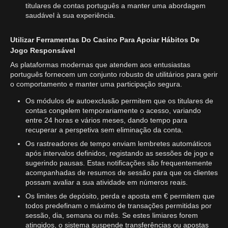
titulares de contas português a manter uma abordagem
saudável à sua experiência.
Utilizar Ferramentas Do Casino Para Apoiar Hábitos De
Jogo Responsável
As plataformas modernas que atendem aos entusiastas
português fornecem um conjunto robusto de utilitários para gerir
o comportamento e manter uma participação segura.
Os módulos de autoexclusão permitem que os titulares de
contas congelem temporariamente o acesso, variando
entre 24 horas e vários meses, dando tempo para
recuperar a perspetiva sem eliminação da conta.
Os rastreadores de tempo enviam lembretes automáticos
após intervalos definidos, registando as sessões de jogo e
sugerindo pausas. Estas notificações são frequentemente
acompanhadas de resumos de sessão para que os clientes
possam avaliar a sua atividade em números reais.
Os limites de depósito, perda e aposta em € permitem que
todos predefinam o máximo de transações permitidas por
sessão, dia, semana ou mês. Se estes limiares forem
atingidos, o sistema suspende transferências ou apostas