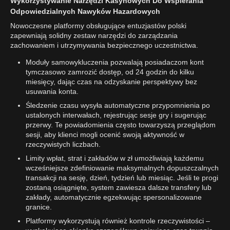
Wykorzystywanie Narzędzi Kasynowych Do Wspierania
Odpowiedzialnych Nawyków Hazardowych
Nowoczesne platformy obsługujące entuzjastów polski
zapewniają solidny zestaw narzędzi do zarządzania
zachowaniem i utrzymywania bezpiecznego uczestnictwa.
Moduły samowykluczenia pozwalają posiadaczom kont
tymczasowo zamrozić dostęp, od 24 godzin do kilku
miesięcy, dając czas na odzyskanie perspektywy bez
usuwania konta.
Śledzenie czasu wysyła automatyczne przypomnienia po
ustalonych interwałach, rejestrując sesje gry i sugerując
przerwy. Te powiadomienia często towarzyszą przeglądom
sesji, aby klienci mogli ocenić swoją aktywność w
rzeczywistych liczbach.
Limity wpłat, strat i zakładów w zł umożliwiają każdemu
wcześniejsze zdefiniowanie maksymalnych dopuszczalnych
transakcji na sesję, dzień, tydzień lub miesiąc. Jeśli te progi
zostaną osiągnięte, system zawiesza dalsze transfery lub
zakłady, automatycznie egzekwując spersonalizowane
granice.
Platformy wykorzystują również kontrole rzeczywistości –