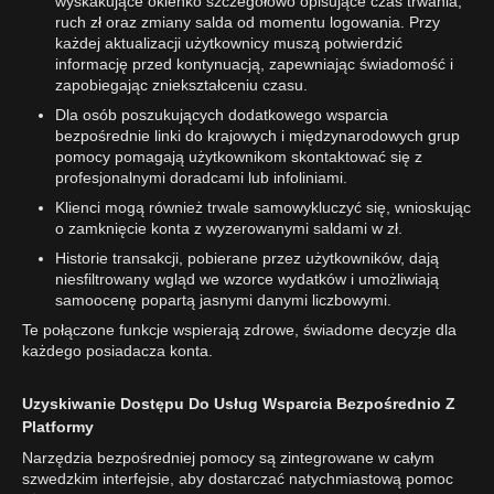
wyskakujące okienko szczegółowo opisujące czas trwania,
ruch zł oraz zmiany salda od momentu logowania. Przy
każdej aktualizacji użytkownicy muszą potwierdzić
informację przed kontynuacją, zapewniając świadomość i
zapobiegając zniekształceniu czasu.
Dla osób poszukujących dodatkowego wsparcia
bezpośrednie linki do krajowych i międzynarodowych grup
pomocy pomagają użytkownikom skontaktować się z
profesjonalnymi doradcami lub infoliniami.
Klienci mogą również trwale samowykluczyć się, wnioskując
o zamknięcie konta z wyzerowanymi saldami w zł.
Historie transakcji, pobierane przez użytkowników, dają
niesfiltrowany wgląd we wzorce wydatków i umożliwiają
samoocenę popartą jasnymi danymi liczbowymi.
Te połączone funkcje wspierają zdrowe, świadome decyzje dla
każdego posiadacza konta.
Uzyskiwanie Dostępu Do Usług Wsparcia Bezpośrednio Z
Platformy
Narzędzia bezpośredniej pomocy są zintegrowane w całym
szwedzkim interfejsie, aby dostarczać natychmiastową pomoc