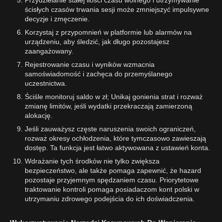
Przydzielanie stałej ilości czasu wolnego i utrzymywanie
ścisłych czasów trwania sesji może zmniejszyć impulsywne
decyzje i zmęczenie.
Korzystaj z przypomnień w platformie lub alarmów na
urządzeniu, aby śledzić, jak długo pozostajesz
zaangażowany.
Rejestrowanie czasu i wyników wzmacnia
samoświadomość i zachęca do przemyślanego
uczestnictwa.
Ściśle monitoruj saldo w zł; Unikaj gonienia strat i rozważ
zmianę limitów, jeśli wydatki przekraczają zamierzoną
alokację.
Jeśli zauważysz częste naruszenia swoich ograniczeń,
rozważ okresy ochłodzenia, które tymczasowo zawieszają
dostęp. Ta funkcja jest łatwo aktywowana z ustawień konta.
Wdrażanie tych środków nie tylko zwiększa
bezpieczeństwo, ale także pomaga zapewnić, że hazard
pozostaje przyjemnym spędzaniem czasu. Priorytetowe
traktowanie kontroli pomaga posiadaczom kont polski w
utrzymaniu zdrowego podejścia do ich doświadczenia.