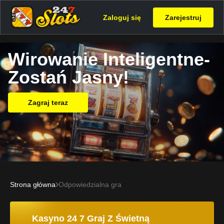
Zaloguj się
Zarejestruj
Wirowanie Inteligentne-
Zostań Jasny!
Zagraj teraz
Strona główna
Odpowiedzialna gra
Kasyno 24 7 Graj Z Świetną