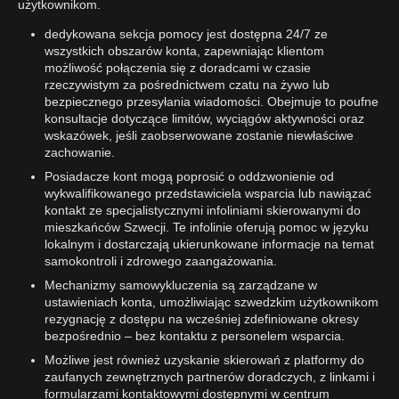
użytkownikom.
dedykowana sekcja pomocy jest dostępna 24/7 ze
wszystkich obszarów konta, zapewniając klientom
możliwość połączenia się z doradcami w czasie
rzeczywistym za pośrednictwem czatu na żywo lub
bezpiecznego przesyłania wiadomości. Obejmuje to poufne
konsultacje dotyczące limitów, wyciągów aktywności oraz
wskazówek, jeśli zaobserwowane zostanie niewłaściwe
zachowanie.
Posiadacze kont mogą poprosić o oddzwonienie od
wykwalifikowanego przedstawiciela wsparcia lub nawiązać
kontakt ze specjalistycznymi infoliniami skierowanymi do
mieszkańców Szwecji. Te infolinie oferują pomoc w języku
lokalnym i dostarczają ukierunkowane informacje na temat
samokontroli i zdrowego zaangażowania.
Mechanizmy samowykluczenia są zarządzane w
ustawieniach konta, umożliwiając szwedzkim użytkownikom
rezygnację z dostępu na wcześniej zdefiniowane okresy
bezpośrednio – bez kontaktu z personelem wsparcia.
Możliwe jest również uzyskanie skierowań z platformy do
zaufanych zewnętrznych partnerów doradczych, z linkami i
formularzami kontaktowymi dostępnymi w centrum