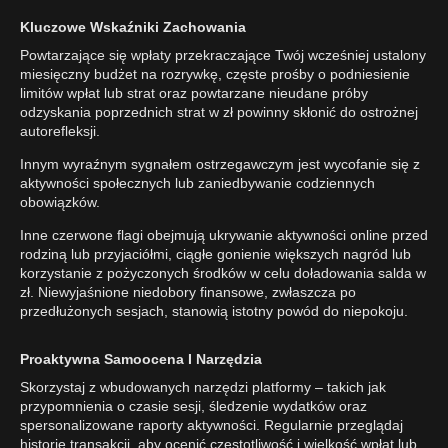
Kluczowe Wskaźniki Zachowania
Powtarzające się wpłaty przekraczające Twój wcześniej ustalony
miesięczny budżet na rozrywkę, częste prośby o podniesienie
limitów wpłat lub strat oraz powtarzane nieudane próby
odzyskania poprzednich strat w zł powinny skłonić do ostrożnej
autorefleksji.
Innym wyraźnym sygnałem ostrzegawczym jest wycofanie się z
aktywności społecznych lub zaniedbywanie codziennych
obowiązków.
Inne czerwone flagi obejmują ukrywanie aktywności online przed
rodziną lub przyjaciółmi, ciągłe gonienie większych nagród lub
korzystanie z pożyczonych środków w celu doładowania salda w
zł. Niewyjaśnione niedobory finansowe, zwłaszcza po
przedłużonych sesjach, stanowią istotny powód do niepokoju.
Proaktywna Samoocena I Narzędzia
Skorzystaj z wbudowanych narzędzi platformy – takich jak
przypomnienia o czasie sesji, śledzenie wydatków oraz
spersonalizowane raporty aktywności. Regularnie przeglądaj
historię transakcji, aby ocenić częstotliwość i wielkość wpłat lub