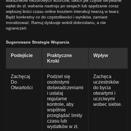
wskaźników niezdrowych wzorców, takich jak częste ukrywanie
wpłat do zł, wahania nastroju po sesjach lub spędzanie coraz
większej ilości czasu online kosztem interakcji twarzą w twarz.
Bądź konkretny co do częstotliwości i wyników, zamiast
moralizować. Ramuj dyskusje wokół dobrostanu, a nie
ograniczeń.
Sugerowane Strategie Wsparcia
Podejście
Praktyczne
Wpływ
Kroki
Zachęcaj
Podziel się
Zachęca
Do
osobistymi
uczestników
Otwartości
doświadczeniami
do bycia
i ustalaj
otwartymi i
regularne
uczciwymi
kontrole, aby
wobec siebie.
wspólnie
przeglądać limity
czasu lub
wydatków w zł.