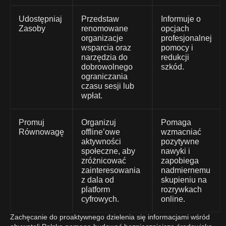
Udostępniaj
Przedstaw
Informuje o
Zasoby
renomowane
opcjach
organizacje
profesjonalnej
wsparcia oraz
pomocy i
narzędzia do
redukcji
dobrowolnego
szkód.
ograniczania
czasu sesji lub
wpłat.
Promuj
Organizuj
Pomaga
Równowagę
offline’owe
wzmacniać
aktywności
pozytywne
społeczne, aby
nawyki i
zróżnicować
zapobiega
zainteresowania
nadmiernemu
z dala od
skupieniu na
platform
rozrywkach
cyfrowych.
online.
Zachęcanie do proaktywnego dzielenia się informacjami wśród