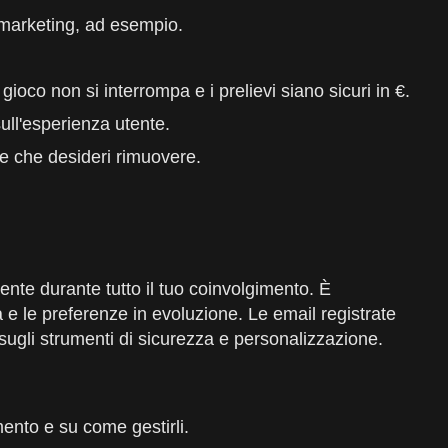
di marketing, ad esempio.
ioco non si interrompa e i prelievi siano sicuri in €.
ull'esperienza utente.
e che desideri rimuovere.
arente durante tutto il tuo coinvolgimento. È
 e le preferenze in evoluzione. Le email registrate
sugli strumenti di sicurezza e personalizzazione.
mento e su come gestirli.