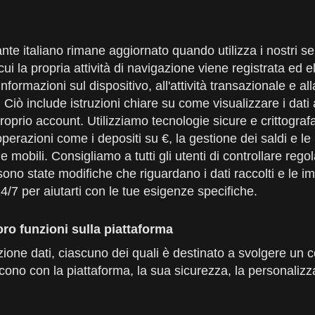
te italiano rimane aggiornato quando utilizza i nostri se
i la propria attività di navigazione viene registrata ed el
nformazioni sul dispositivo, all'attività transazionale e 
re. Ciò include istruzioni chiare su come visualizzare i dat
prio account. Utilizziamo tecnologie sicure e crittogra
operazioni come i depositi su €, la gestione dei saldi e le
 mobili. Consigliamo a tutti gli utenti di controllare reg
 sono state modifiche che riguardano i dati raccolti e le im
4/7 per aiutarti con le tue esigenze specifiche.
loro funzioni sulla piattaforma
azione dati, ciascuno dei quali è destinato a svolgere un
iscono con la piattaforma, la sua sicurezza, la personalizz