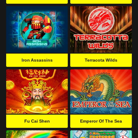
Iron Assassins
Terracota Wilds
Fu Cai Shen
Emperor Of The Sea