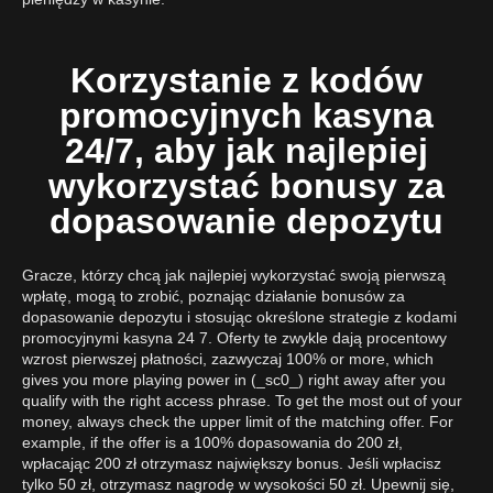
Korzystanie z kodów
promocyjnych kasyna
24/7, aby jak najlepiej
wykorzystać bonusy za
dopasowanie depozytu
Gracze, którzy chcą jak najlepiej wykorzystać swoją pierwszą
wpłatę, mogą to zrobić, poznając działanie bonusów za
dopasowanie depozytu i stosując określone strategie z kodami
promocyjnymi kasyna 24 7. Oferty te zwykle dają procentowy
wzrost pierwszej płatności, zazwyczaj 100% or more, which
gives you more playing power in (_sc0_) right away after you
qualify with the right access phrase. To get the most out of your
money, always check the upper limit of the matching offer. For
example, if the offer is a 100% dopasowania do 200 zł,
wpłacając 200 zł otrzymasz największy bonus. Jeśli wpłacisz
tylko 50 zł, otrzymasz nagrodę w wysokości 50 zł. Upewnij się,