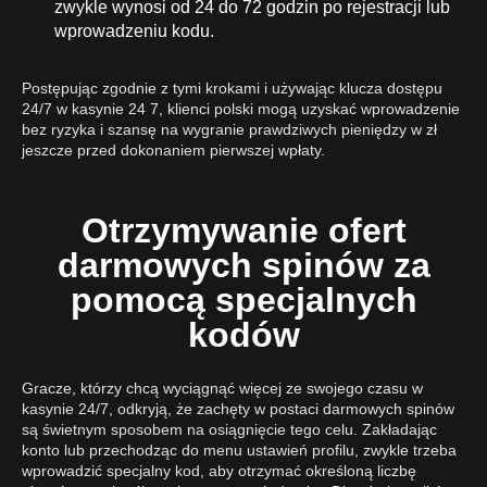
zwykle wynosi od 24 do 72 godzin po rejestracji lub
wprowadzeniu kodu.
Postępując zgodnie z tymi krokami i używając klucza dostępu
24/7 w kasynie 24 7, klienci polski mogą uzyskać wprowadzenie
bez ryzyka i szansę na wygranie prawdziwych pieniędzy w zł
jeszcze przed dokonaniem pierwszej wpłaty.
Otrzymywanie ofert
darmowych spinów za
pomocą specjalnych
kodów
Gracze, którzy chcą wyciągnąć więcej ze swojego czasu w
kasynie 24/7, odkryją, że zachęty w postaci darmowych spinów
są świetnym sposobem na osiągnięcie tego celu. Zakładając
konto lub przechodząc do menu ustawień profilu, zwykle trzeba
wprowadzić specjalny kod, aby otrzymać określoną liczbę