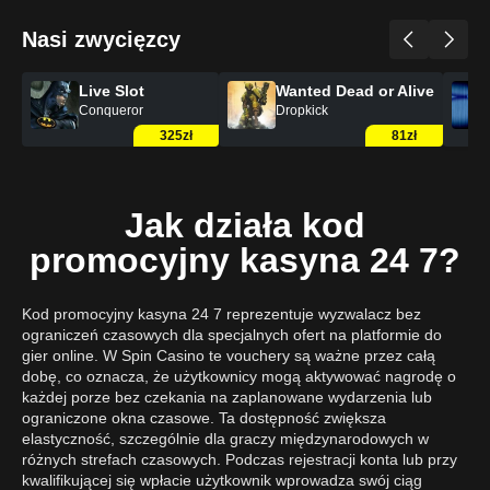
Nasi zwycięzcy
Live Slot
Wanted Dead or Alive
Conqueror
Dropkick
325zł
81zł
Jak działa kod
promocyjny kasyna 24 7?
Kod promocyjny kasyna 24 7 reprezentuje wyzwalacz bez
ograniczeń czasowych dla specjalnych ofert na platformie do
gier online. W Spin Casino te vouchery są ważne przez całą
dobę, co oznacza, że użytkownicy mogą aktywować nagrodę o
każdej porze bez czekania na zaplanowane wydarzenia lub
ograniczone okna czasowe. Ta dostępność zwiększa
elastyczność, szczególnie dla graczy międzynarodowych w
różnych strefach czasowych. Podczas rejestracji konta lub przy
kwalifikującej się wpłacie użytkownik wprowadza swój ciąg