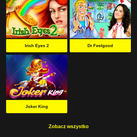
Irish Eyes 2
Dr Feelgood
Joker King
Zobacz wszystko