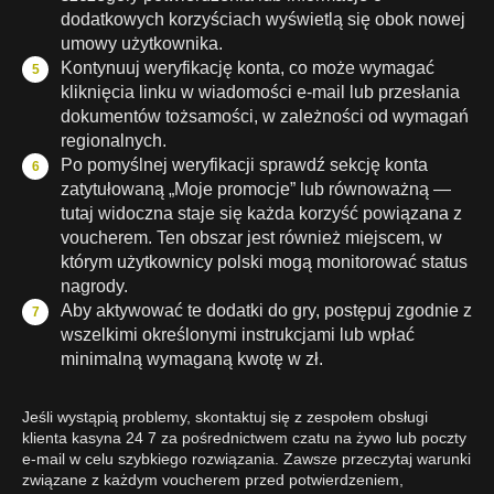
dodatkowych korzyściach wyświetlą się obok nowej
umowy użytkownika.
Kontynuuj weryfikację konta, co może wymagać
kliknięcia linku w wiadomości e-mail lub przesłania
dokumentów tożsamości, w zależności od wymagań
regionalnych.
Po pomyślnej weryfikacji sprawdź sekcję konta
zatytułowaną „Moje promocje” lub równoważną —
tutaj widoczna staje się każda korzyść powiązana z
voucherem. Ten obszar jest również miejscem, w
którym użytkownicy polski mogą monitorować status
nagrody.
Aby aktywować te dodatki do gry, postępuj zgodnie z
wszelkimi określonymi instrukcjami lub wpłać
minimalną wymaganą kwotę w zł.
Jeśli wystąpią problemy, skontaktuj się z zespołem obsługi
klienta kasyna 24 7 za pośrednictwem czatu na żywo lub poczty
e-mail w celu szybkiego rozwiązania. Zawsze przeczytaj warunki
związane z każdym voucherem przed potwierdzeniem,