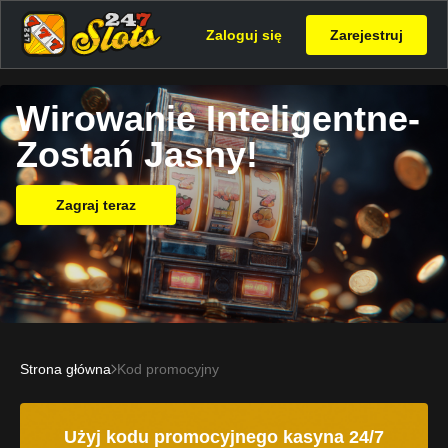
Zaloguj się
Zarejestruj
Wirowanie Inteligentne-
Zostań Jasny!
Zagraj teraz
Strona główna
Kod promocyjny
Użyj kodu promocyjnego kasyna 24/7