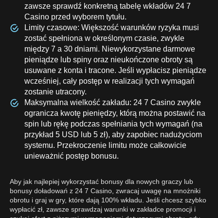
zawsze sprawdź konkretną tabelę wkładów 24 7
Casino przed wyborem tytułu.
Limity czasowe: Większość warunków ryzyka musi
zostać spełniona w określonym czasie, zwykle
między 7 a 30 dniami. Niewykorzystane darmowe
pieniądze lub spiny oraz nieukończone obroty są
usuwane z konta i tracone. Jeśli wypłacisz pieniądze
wcześniej, cały postęp w realizacji tych wymagań
zostanie utracony.
Maksymalna wielkość zakładu: 24 7 Casino zwykle
ogranicza kwotę pieniędzy, którą można postawić na
spin lub rękę podczas spełniania tych wymagań (na
przykład 5 USD lub 5 zł), aby zapobiec nadużyciom
systemu. Przekroczenie limitu może całkowicie
unieważnić postęp bonusu.
Aby jak najlepiej wykorzystać bonusy dla nowych graczy lub
bonusy doładowań z 24 7 Casino, zwracaj uwagę na mnożniki
obrotu i graj w gry, które dają 100% wkładu. Jeśli chcesz szybko
wypłacić zł, zawsze sprawdzaj warunki w zakładce promocji i