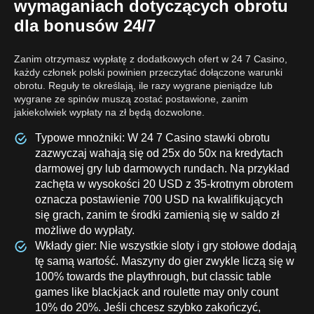
wymaganiach dotyczących obrotu
dla bonusów 24/7
Zanim otrzymasz wypłatę z dodatkowych ofert w 24 7 Casino,
każdy członek polski powinien przeczytać dołączone warunki
obrotu. Reguły te określają, ile razy wygrane pieniądze lub
wygrane ze spinów muszą zostać postawione, zanim
jakiekolwiek wypłaty na zł będą dozwolone.
Typowe mnożniki: W 24 7 Casino stawki obrotu
zazwyczaj wahają się od 25x do 50x na kredytach
darmowej gry lub darmowych rundach. Na przykład
zachęta w wysokości 20 USD z 35-krotnym obrotem
oznacza postawienie 700 USD na kwalifikujących
się grach, zanim te środki zamienią się w saldo zł
możliwe do wypłaty.
Wkłady gier: Nie wszystkie sloty i gry stołowe dodają
tę samą wartość. Maszyny do gier zwykle liczą się w
100% towards the playthrough, but classic table
games like blackjack and roulette may only count
10% do 20%. Jeśli chcesz szybko zakończyć,