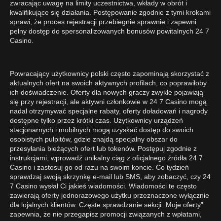
zwracając uwagę na limity uczestnictwa, wkłady w obrót i
kwalifikujące się działania. Postępowanie zgodnie z tymi krokami
sprawi, że proces rejestracji przebiegnie sprawnie i zapewni
pełny dostęp do spersonalizowanych bonusów powitalnych 24 7
Casino.
Powracający użytkownicy polski często zapominają skorzystać z
aktualnych ofert na swoich aktywnych profilach, co poprawiłoby
ich doświadczenie. Oferty dla nowych graczy zwykle pojawiają
się przy rejestracji, ale aktywni członkowie w 24 7 Casino mogą
nadal otrzymywać specjalne rabaty, oferty doładowań i nagrody
dostępne tylko przez krótki czas. Użytkownicy urządzeń
stacjonarnych i mobilnych mogą uzyskać dostęp do swoich
osobistych pulpitów, gdzie znajdą specjalny obszar do
przesyłania bieżących ofert lub tokenów. Postępuj zgodnie z
instrukcjami, wprowadź unikalny ciąg z oficjalnego źródła 24 7
Casino i zastosuj go od razu na swoim koncie. Co tydzień
sprawdzaj swoją skrzynkę e-mail lub SMS, aby zobaczyć, czy 24
7 Casino wysłał Ci jakieś wiadomości. Wiadomości te często
zawierają oferty jednorazowego użytku przeznaczone wyłącznie
dla lojalnych klientów. Częste sprawdzanie sekcji „Moje oferty”
zapewnia, że nie przegapisz promocji związanych z wpłatami,