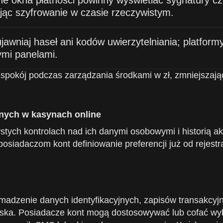
 okna płatności powinny wyświetlać sygnatury cz
jąc szyfrowanie w czasie rzeczywistym.
ujawniaj haseł ani kodów uwierzytelniania; platform
ymi panelami.
ą spokój podczas zarządzania środkami w zł, zmniejszaj
nych w kasynach online
ystych kontrolach nad ich danymi osobowymi i historią 
osiadaczom kont definiowanie preferencji już od rejestr
adzenie danych identyfikacyjnych, zapisów transakcyjny
olska. Posiadacze kont mogą dostosowywać lub cofać wy