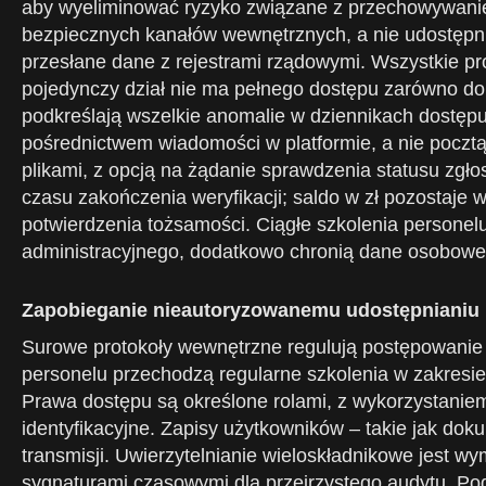
aby wyeliminować ryzyko związane z przechowywani
bezpiecznych kanałów wewnętrznych, a nie udostępni
przesłane dane z rejestrami rządowymi. Wszystkie pr
pojedynczy dział nie ma pełnego dostępu zarówno do 
podkreślają wszelkie anomalie w dziennikach dostępu
pośrednictwem wiadomości w platformie, a nie pocztą
plikami, z opcją na żądanie sprawdzenia statusu zgł
czasu zakończenia weryfikacji; saldo w zł pozostaje
potwierdzenia tożsamości. Ciągłe szkolenia persone
administracyjnego, dodatkowo chronią dane osobowe n
Zapobieganie nieautoryzowanemu udostępnianiu i
Surowe protokoły wewnętrzne regulują postępowanie
personelu przechodzą regularne szkolenia w zakresi
Prawa dostępu są określone rolami, z wykorzystani
identyfikacyjne. Zapisy użytkowników – takie jak dok
transmisji. Uwierzytelnianie wieloskładnikowe jest 
sygnaturami czasowymi dla przejrzystego audytu. Po