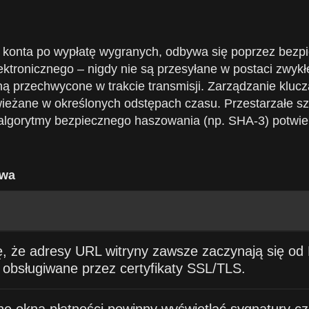
i konta po wypłatę wygranych, odbywa się poprzez bezpi
lektronicznego – nigdy nie są przesyłane w postaci zwyk
taną przechwycone w trakcie transmisji. Zarządzanie klu
eżane w określonych odstępach czasu. Przestarzałe szy
lgorytmy bezpiecznego haszowania (np. SHA-3) potwierd
twa
ę, że adresy URL witryny zawsze zaczynają się o
 obsługiwane przez certyfikaty SSL/TLS.