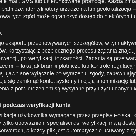
 e-mail, SMS lub ukierunkowane promocje. Każda zmian
 płatnicze, identyfikatory urządzenia lub geolokalizacj
a tych zgód może ograniczyć dostęp do niektórych fun
a
sportu przechowywanych szczegółów, w tym aktywności 
w, korzystając z bezpiecznego procesu żądania znajdują
erwencji, po weryfikacji tożsamości. Żądania są przetw
ecimi – taka jak bramki płatnicze lub kontrole regulacy
ą ujawniane wyłącznie po wyrażeniu zgody, zapewniają
uje się zamknąć konto, systemy inicjują anonimizację l
ia z potwierdzeniem są wysyłane przy użyciu danych 
 podczas weryfikacji konta
eryfikację użytkownika wymaganą przez przepisy Polska.
ylko upoważnieni specjaliści ds. weryfikacji mają dost
rwerach, a każdy plik jest automatycznie usuwany z sy