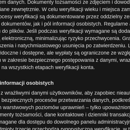
em danych. Dokumenty tożsamości ze zdjęciem i dowo
ane zewnętrznie. W celu weryfikacji wieku i miejsca z
ocesy weryfikacji są dokumentowane przez oddzielny ze
dokumentów, jak i pól informacji osobistych. Regularne
 do plików. Jeśli podczas weryfikacji wymagane są dod
 elektroniczną, minimalizując ryzyko przechwycenia. Gr
oszenia i natychmiastowego usunięcia po zatwierdzeniu.
 widoczne i dostępne, ale wypłaty są ograniczone ze w
lu w zakresie bezpiecznego postępowania z danymi, wraz
a wszystkich etapach weryfikacji konta.
nformacji osobistych
 z wrażliwymi danymi użytkowników, aby zapobiec nie
e bezpiecznych procesów przetwarzania danych, podkreś
em warstwowych poziomów uprawnień – tylko upoważnion
umenty tożsamości, dane kontaktowe i dzienniki transakc
wymagane dla dostępu do dowolnego panelu administracyj
dmioty trzecie przechodzą rygorystyczną weryfikację, 