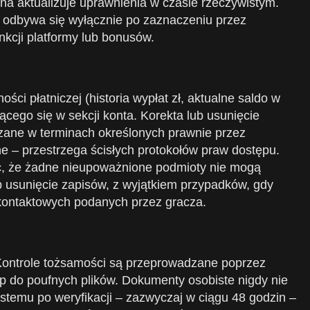
a aktualizuje uprawnienia w czasie rzeczywistym.
a – odbywa się wyłącznie po zaznaczeniu przez
kcji platformy lub bonusów.
płatniczej (historia wypłat zł, aktualne saldo w
cego się w sekcji konta. Korekta lub usunięcie
arzane w terminach określonych prawnie przez
jne – przestrzega ścisłych protokołów praw dostępu.
c, że żadne nieupoważnione podmioty nie mogą
ub usunięcie zapisów, z wyjątkiem przypadków, gdy
kontaktowych podanych przez gracza.
 Kontrole tożsamości są przeprowadzane poprzez
ęp do poufnych plików. Dokumenty osobiste nigdy nie
stemu po weryfikacji – zazwyczaj w ciągu 48 godzin –