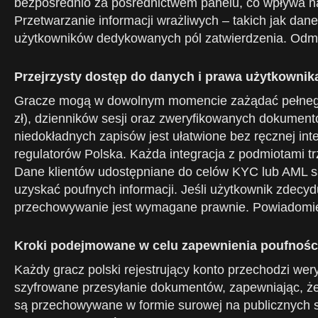
bezpośrednio za pośrednictwem panelu, co wpływa na
Przetwarzanie informacji wrażliwych – takich jak dane
użytkowników dedykowanych pól zatwierdzenia. Odmow
Przejrzysty dostęp do danych i prawa użytkownik
Gracze mogą w dowolnym momencie zażądać pełnego ek
zł), dzienników sesji oraz zweryfikowanych dokumentó
niedokładnych zapisów jest ułatwione bez ręcznej int
regulatorów Polska. Każda integracja z podmiotami trz
Dane klientów udostępniane do celów KYC lub AML s
uzyskać poufnych informacji. Jeśli użytkownik zdecyd
przechowywanie jest wymagane prawnie. Powiadomien
Kroki podejmowane w celu zapewnienia poufności
Każdy gracz polski rejestrujący konto przechodzi w
szyfrowane przesyłanie dokumentów, zapewniając, że t
są przechowywane w formie surowej na publicznych se