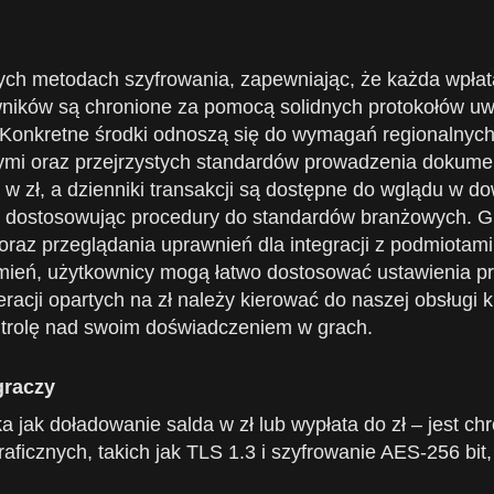
nych metodach szyfrowania, zapewniając, że każda wpłat
ników są chronione za pomocą solidnych protokołów uwie
onkretne środki odnoszą się do wymagań regionalnych d
mi oraz przejrzystych standardów prowadzenia dokument
da w zł, a dzienniki transakcji są dostępne do wglądu 
y, dostosowując procedury do standardów branżowych. 
oraz przeglądania uprawnień dla integracji z podmiotam
mień, użytkownicy mogą łatwo dostosować ustawienia pr
racji opartych na zł należy kierować do naszej obsługi k
ontrolę nad swoim doświadczeniem w grach.
graczy
ka jak doładowanie salda w zł lub wypłata do zł – jest 
aficznych, takich jak TLS 1.3 i szyfrowanie AES-256 bit