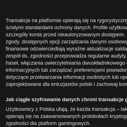
Transakcje na platformie opierają się na rygorystycz
ścisłymi standardami ochrony danych. Profile użytkow
szczegóły konta przed nieautoryzowanym dostępem. K
zgody, dostępnych opcji zarządzania danymi osobowy
finansowe odzwierciedlają wyraźne aktualizacje sal
zespół ds. zgodności przeprowadza regularne audyt
haseł, włączania uwierzytelniania dwuskładnikowego 
informacyjnych lub zarządzać preferencjami powiado
dotyczące przetwarzania informacji osobistych lub ope
zaprojektowane dla entuzjastów polski i zachowaj k
Jak ciągłe szyfrowanie danych chroni transakcje 
Użytkownicy z Polska ufają, że każda transakcja – ta
opierają się na zaawansowanych protokołach kryptogr
zgodności dla platform gamingowych.