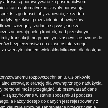
dy adresu są porównywane za pośrednictwem
amieszkania automatyczne skrypty porównują
spół ds. zgodności, aby zapewnić, że żaden
 audyty egzekwują rozdzielenie obowiązków i
atkowe szczegóły, żądania są wysyłane za
acze zachowują pełną kontrolę nad przesłanymi
 Limity transakcji mogą być tymczasowo stosowane do
zględów bezpieczeństwa do czasu ostatecznego
 z uwierzytelnianiem wieloskładnikowym dla dostępu
autoryzowanemu rozpowszechnianiu. Członkowie
lając zerową tolerancję dla wewnętrznego nadużycia.
y personel może przeglądać lub przetwarzać dane
ji – są szyfrowane w stanie spoczynku i podczas
nego, a każdy dostęp do danych jest rejestrowany z
w tym klauzule umowne zabraniające przekazywania