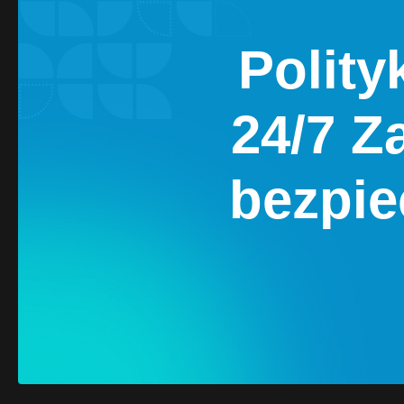
Polity
24/7 Z
bezpie