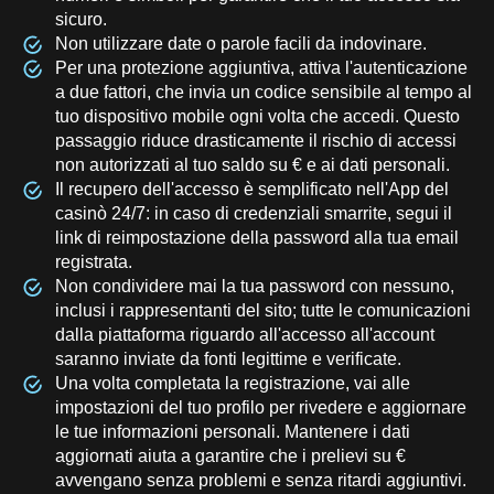
sicuro.
Non utilizzare date o parole facili da indovinare.
Per una protezione aggiuntiva, attiva l'autenticazione
a due fattori, che invia un codice sensibile al tempo al
tuo dispositivo mobile ogni volta che accedi. Questo
passaggio riduce drasticamente il rischio di accessi
non autorizzati al tuo saldo su € e ai dati personali.
Il recupero dell'accesso è semplificato nell'App del
casinò 24/7: in caso di credenziali smarrite, segui il
link di reimpostazione della password alla tua email
registrata.
Non condividere mai la tua password con nessuno,
inclusi i rappresentanti del sito; tutte le comunicazioni
dalla piattaforma riguardo all'accesso all'account
saranno inviate da fonti legittime e verificate.
Una volta completata la registrazione, vai alle
impostazioni del tuo profilo per rivedere e aggiornare
le tue informazioni personali. Mantenere i dati
aggiornati aiuta a garantire che i prelievi su €
avvengano senza problemi e senza ritardi aggiuntivi.