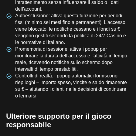
intrattenimento senza influenzare il saldo o i dati
dell'account.
Autoesclusione: attiva questa funzione per periodi
fissi (minimo sei mesi fino a permanenti). L'accesso
viene bloccato, le notifiche cessano e i fondi su €
vengono gestiti secondo la politica di 24/7 Casino e
le normative di italiano.
Promemoria di sessione: attiva i popup per
monitorare la durata dell'accesso e l'attività in tempo
reale, ricevendo notifiche sullo schermo dopo
intervalli di tempo prestabiliti.
Controlli di realtà: i popup automatici forniscono
riepiloghi – importo speso, vincite e saldo rimanente
su € – aiutando i clienti nelle decisioni di continuare
o fermarsi.
Ulteriore supporto per il gioco
responsabile