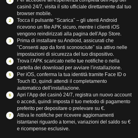
casinò 24/7, visita il sito ufficiale direttamente dal tuo
browser mobile.
Tocca il pulsante "Scarica" – gli utenti Android
ricevono un file APK sicuro, mentre i clienti iOS
vengono reindirizzati alla pagina dell'App Store.
Prima di installare su Android, assicurati che
"Consenti app da fonti sconosciute" sia attivo nelle
impostazioni di sicurezza del tuo dispositivo.
Trova l'APK scaricato nelle tue notifiche o nella
cartella dei download per avviare l'installazione.
Per iOS, conferma la tua identità tramite Face ID o
Touch ID, quindi attendi il completamento
automatico dell'installazione.
Apri l'App del casinò 24/7, registra un nuovo account
o accedi, quindi imposta il tuo metodo di pagamento
preferito per depositare o prelevare su €.
Attiva le notifiche per ricevere aggiornamenti
istantanei riguardo a tornei, variazioni del saldo su €
e ricompense esclusive.