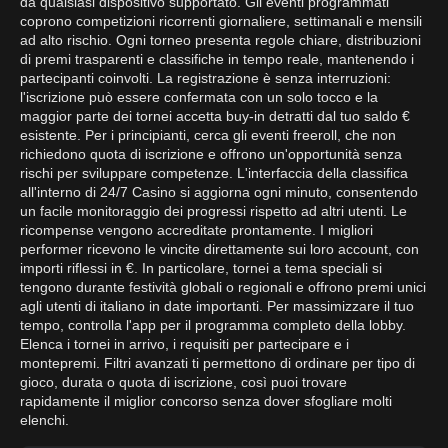
da qualsiasi dispositivo supportato. Gli eventi programmati
coprono competizioni ricorrenti giornaliere, settimanali e mensili
ad alto rischio. Ogni torneo presenta regole chiare, distribuzioni
di premi trasparenti e classifiche in tempo reale, mantenendo i
partecipanti coinvolti. La registrazione è senza interruzioni:
l'iscrizione può essere confermata con un solo tocco e la
maggior parte dei tornei accetta buy-in detratti dal tuo saldo €
esistente. Per i principianti, cerca gli eventi freeroll, che non
richiedono quota di iscrizione e offrono un'opportunità senza
rischi per sviluppare competenze. L'interfaccia della classifica
all'interno di 24/7 Casino si aggiorna ogni minuto, consentendo
un facile monitoraggio dei progressi rispetto ad altri utenti. Le
ricompense vengono accreditate prontamente. I migliori
performer ricevono le vincite direttamente sui loro account, con
importi riflessi in €. In particolare, tornei a tema speciali si
tengono durante festività globali o regionali e offrono premi unici
agli utenti di italiano in date importanti. Per massimizzare il tuo
tempo, controlla l'app per il programma completo della lobby.
Elenca i tornei in arrivo, i requisiti per partecipare e i
montepremi. Filtri avanzati ti permettono di ordinare per tipo di
gioco, durata o quota di iscrizione, così puoi trovare
rapidamente il miglior concorso senza dover sfogliare molti
elenchi.