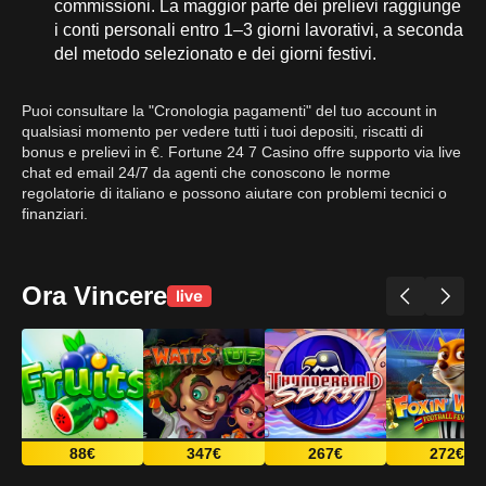
commissioni. La maggior parte dei prelievi raggiunge
i conti personali entro 1–3 giorni lavorativi, a seconda
del metodo selezionato e dei giorni festivi.
Puoi consultare la "Cronologia pagamenti" del tuo account in
qualsiasi momento per vedere tutti i tuoi depositi, riscatti di
bonus e prelievi in €. Fortune 24 7 Casino offre supporto via live
chat ed email 24/7 da agenti che conoscono le norme
regolatorie di italiano e possono aiutare con problemi tecnici o
finanziari.
Ora Vincere
88€
347€
267€
272€