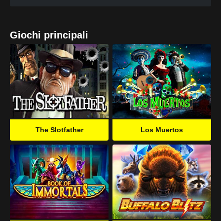
Personalizzare gli avvisi per nuovi giochi e offerte
Proteggere i tuoi dati e garantire la sicurezza delle
transazioni nell'esperienza italiano
Giochi principali
Come impostare limiti sul gioco d'azzardo e utilizzare gli
strumenti di gioco responsabile
Impostare limiti sulle attività e controlli
Ulteriore supporto per il gioco responsabile
Partecipare a tornei regolari basati sull'app
Contattare il supporto clienti direttamente tramite l'app
The Slotfather
Los Muertos
Lingua, accesso e feedback
Aggiornare l'app per farla funzionare senza problemi e
aggiungere nuove funzionalità