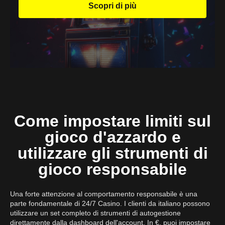
Scopri di più
Come impostare limiti sul
gioco d'azzardo e
utilizzare gli strumenti di
gioco responsabile
Una forte attenzione al comportamento responsabile è una
parte fondamentale di 24/7 Casino. I clienti da italiano possono
utilizzare un set completo di strumenti di autogestione
direttamente dalla dashboard dell'account. In €, puoi impostare