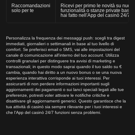
Raccomandazioni
Ricevi per primo le novità su nuov
solo per te
funzionalità o stanze private basat
hai fatto nell'App del casinò 24/7.
Personalizza la frequenza dei messaggi push: scegli tra digest
immediati, giornalieri o settimanali in base al tuo livello di
comfort. Se preferisci email o SMS, vai alle impostazioni del
canale di comunicazione all'interno del tuo account. Utilizza
controlli granulari per distinguere tra avvisi di marketing e
transazionali; in questo modo saprai quando il tuo saldo su €
cambia, quando hai diritto a un nuovo bonus o se una nuova
esperienza interattiva corrisponde ai tuoi interessi. Per
assicurarti di non perdere informazioni importanti sugli
aggiornamenti dei pagamenti o sui lanci speciali legati alle tue
preferenze, potresti voler attivare le notifiche critiche e
disattivare gli aggiornamenti generici. Questo garantisce che la
tua attività di casinò sia sempre rilevante per i tuoi interessi e
che l'App del casinò 24/7 funzioni senza problemi.