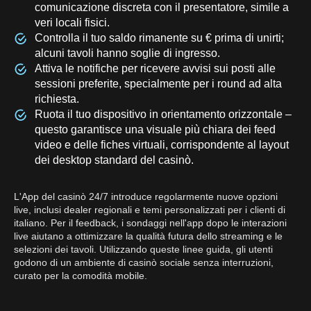
comunicazione discreta con il presentatore, simile a
veri locali fisici.
Controlla il tuo saldo rimanente su € prima di unirti;
alcuni tavoli hanno soglie di ingresso.
Attiva le notifiche per ricevere avvisi sui posti alle
sessioni preferite, specialmente per i round ad alta
richiesta.
Ruota il tuo dispositivo in orientamento orizzontale –
questo garantisce una visuale più chiara dei feed
video e delle fiches virtuali, corrispondente al layout
dei desktop standard del casinò.
L'App del casinò 24/7 introduce regolarmente nuove opzioni
live, inclusi dealer regionali e temi personalizzati per i clienti di
italiano. Per il feedback, i sondaggi nell'app dopo le interazioni
live aiutano a ottimizzare la qualità futura dello streaming e le
selezioni dei tavoli. Utilizzando queste linee guida, gli utenti
godono di un ambiente di casinò sociale senza interruzioni,
curato per la comodità mobile.