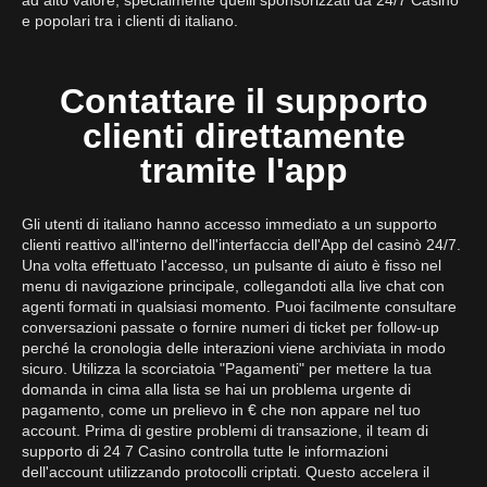
ad alto valore, specialmente quelli sponsorizzati da 24/7 Casino
e popolari tra i clienti di italiano.
Contattare il supporto
clienti direttamente
tramite l'app
Gli utenti di italiano hanno accesso immediato a un supporto
clienti reattivo all'interno dell'interfaccia dell'App del casinò 24/7.
Una volta effettuato l'accesso, un pulsante di aiuto è fisso nel
menu di navigazione principale, collegandoti alla live chat con
agenti formati in qualsiasi momento. Puoi facilmente consultare
conversazioni passate o fornire numeri di ticket per follow-up
perché la cronologia delle interazioni viene archiviata in modo
sicuro. Utilizza la scorciatoia "Pagamenti" per mettere la tua
domanda in cima alla lista se hai un problema urgente di
pagamento, come un prelievo in € che non appare nel tuo
account. Prima di gestire problemi di transazione, il team di
supporto di 24 7 Casino controlla tutte le informazioni
dell'account utilizzando protocolli criptati. Questo accelera il