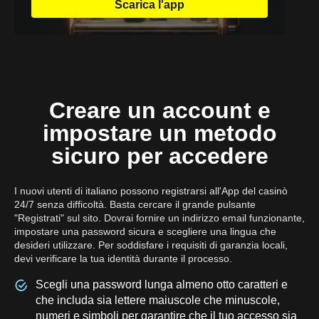
Scarica l'app
Creare un account e
impostare un metodo
sicuro per accedere
I nuovi utenti di italiano possono registrarsi all'App del casinò
24/7 senza difficoltà. Basta cercare il grande pulsante
"Registrati" sul sito. Dovrai fornire un indirizzo email funzionante,
impostare una password sicura e scegliere una lingua che
desideri utilizzare. Per soddisfare i requisiti di garanzia locali,
devi verificare la tua identità durante il processo.
Scegli una password lunga almeno otto caratteri e
che includa sia lettere maiuscole che minuscole,
numeri e simboli per garantire che il tuo accesso sia