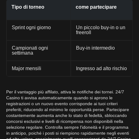
Tipo di torneo
come partecipare
Sprint ogni giorno
Un piccolo buy-in o un
freeroll
Campionati ogni
Buy-in intermedio
settimana
Major mensili
Ingresso ad alto rischio
Per il vantaggio più affilato, attiva le notifiche dei tornei. 24/7
Casino ti avvisa automaticamente quando si aprono le
registrazioni o un nuovo evento corrisponde ai tuoi criteri
preferiti, riducendo al minimo le opportunità perse. Partecipare
costantemente aumenta anche lo stato di fedeltà, sbloccando
concorsi esclusivi e livelli di ricompensa non disponibili nella
selezione regolare. Controlla sempre l'idoneità e il programma
in anticipo, poiché i posti si riempiono rapidamente negli eventi